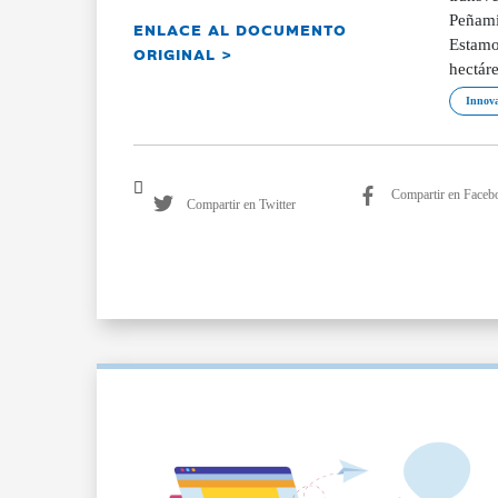
Peñami
ENLACE AL DOCUMENTO
Estamos
ORIGINAL >
hectár
Innova
Compartir en Faceb
Compartir en Twitter