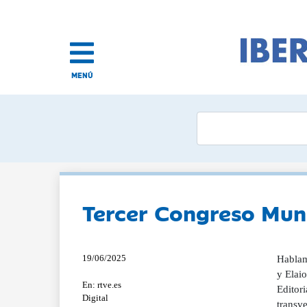
MENÚ
Tercer Congreso Mund
19/06/2025
Hablam
y Elai
En: rtve.es
Editor
Digital
transve