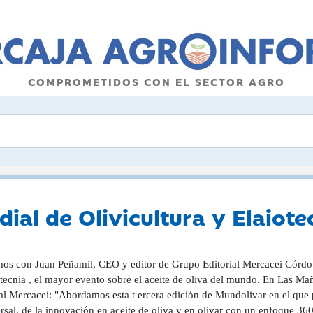
COMPROMETIDOS CON EL SECTOR AGRO
ial de Olivicultura y Elaiote
os con Juan Peñamil, CEO y editor de Grupo Editorial Mercacei Córdob
otecnia , el mayor evento sobre el aceite de oliva del mundo. En Las 
ial Mercacei: "Abordamos esta t ercera edición de Mundolivar en el que
rsal, de la innovación en aceite de oliva y en olivar con un enfoque 36