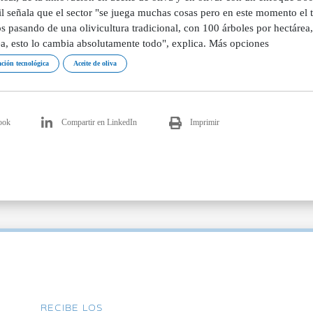
l señala que el sector "se juega muchas cosas pero en este momento el t
 pasando de una olivicultura tradicional, con 100 árboles por hectárea,
ea, esto lo cambia absolutamente todo", explica. Más opciones
ción tecnológica
Aceite de oliva
ook
Compartir en LinkedIn
Imprimir
RECIBE LOS