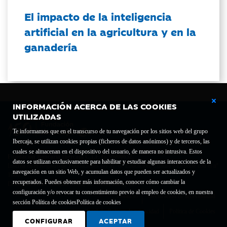
El impacto de la inteligencia
artificial en la agricultura y en la
ganadería
INFORMACIÓN ACERCA DE LAS COOKIES
UTILIZADAS
Te informamos que en el transcurso de tu navegación por los sitios web del grupo
Ibercaja, se utilizan cookies propias (ficheros de datos anónimos) y de terceros, las
cuales se almacenan en el dispositivo del usuario, de manera no intrusiva. Estos
Fundación Bancaria Ibercaja C.I.F. G-50000652.
datos se utilizan exclusivamente para habilitar y estudiar algunas interacciones de la
Inscrita en el Registro de Fundaciones del Mº de Educación, Cultura y Deporte con el nº
navegación en un sitio Web, y acumulan datos que pueden ser actualizados y
1689.
recuperados. Puedes obtener más información, conocer cómo cambiar la
Domicilio social: Joaquín Costa, 13. 50001 Zaragoza.
configuración y/o revocar tu consentimiento previo al empleo de cookies, en nuestra
Contacto
Declaración de accesibilidad
sección Política de cookies
Política de cookies
Aviso legal
Política de privacidad
Política de Cookies
CONFIGURAR
ACEPTAR