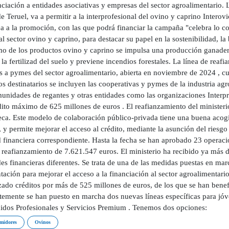
nciación a entidades asociativas y empresas del sector agroalimentario. 
e Teruel, va a permitir a la interprofesional del ovino y caprino Inter
a a la promoción, con las que podrá financiar la campaña "celebra lo c
l sector ovino y caprino, para destacar su papel en la sostenibilidad, la 
o de los productos ovino y caprino se impulsa una producción ganadera
la fertilizad del suelo y previene incendios forestales. La línea de rea
os a pymes del sector agroalimentario, abierta en noviembre de 2024 , c
os destinatarios se incluyen las cooperativas y pymes de la industria agr
munidades de regantes y otras entidades como las organizaciones Interp
ito máximo de 625 millones de euros . El reafianzamiento del ministeri
eca. Este modelo de colaboración público-privada tiene una buena acogi
 y permite mejorar el acceso al crédito, mediante la asunción del riesg
 financiera correspondiente. Hasta la fecha se han aprobado 23 operacio
 reafianzamiento de 7.621.547 euros. El ministerio ha recibido ya más d
es financieras diferentes. Se trata de una de las medidas puestas en mar
tación para mejorar el acceso a la financiación al sector agroaliment
zado créditos por más de 525 millones de euros, de los que se han benef
temente se han puesto en marcha dos nuevas líneas específicas para jóv
idos Profesionales y Servicios Premium . Tenemos dos opciones:
midores
Ovinos