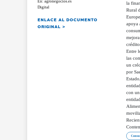
En: agronegocios.es
la fina
Digital
Rural d
Europe
ENLACE AL DOCUMENTO
apoya a
ORIGINAL >
consum
mejora 
crédit
Entre l
las co
un créd
por Sa
Estado,
entidad
con un
entidad
Alimen
movili
Recien
Conten
Consu