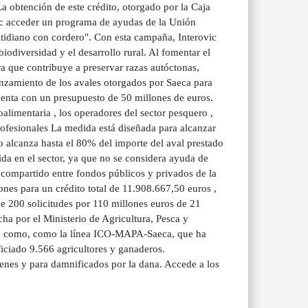
La obtención de este crédito, otorgado por la Caja
ovic acceder un programa de ayudas de la Unión
otidiano con cordero". Con esta campaña, Interovic
biodiversidad y el desarrollo rural. Al fomentar el
 que contribuye a preservar razas autóctonas,
fianzamiento de los avales otorgados por Saeca para
uenta con un presupuesto de 50 millones de euros.
oalimentaria , los operadores del sector pesquero ,
rofesionales La medida está diseñada para alcanzar
o alcanza hasta el 80% del importe del aval prestado
da en el sector, ya que no se considera ayuda de
o compartido entre fondos públicos y privados de la
nes para un crédito total de 11.908.667,50 euros ,
e 200 solicitudes por 110 millones euros de 21
cha por el Ministerio de Agricultura, Pesca y
ario como, como la línea ICO-MAPA-Saeca, que ha
iciado 9.566 agricultores y ganaderos.
enes y para damnificados por la dana. Accede a los