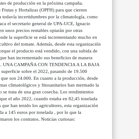
costes de producción en la próxima campaña.
Frutas y Hortalizas (OPFH) para que cierren
n todavía incertidumbres por la climatología, como
aca el secretario general de UPA-UCE, Ignacio
en unos precios rentables optarán por otras
 donde la superficie se está incrementando mucho en
l cultivo del tomate. Además, desde esta organización
porque el producto está vendido, con una subida de
 que han incrementado sus beneficios de manera
 próxima. UNA CAMPAÑA CON TENDENCIA A LA BAJA
uperficie sobre el 2022, pasando de 19.500
al que son 24.000. En cuanto a la producción, desde
mas climatológicos y fitosanitarios han mermado la
o se trata de una gran cosecha. Los rendimientos
 que el año 2022, cuando estaba en 82,45 tonelada
 que han tenido los agricultores, esta organización
a a 145 euros por tonelada , por lo que la
maron los contratos. Noticias curiosas: