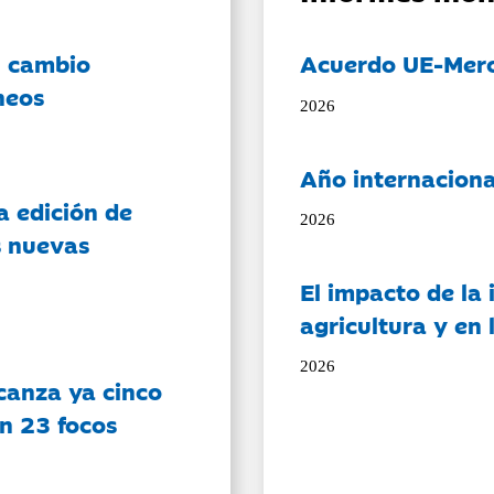
l cambio
Acuerdo UE-Mer
neos
2026
Año internaciona
a edición de
2026
s nuevas
El impacto de la i
agricultura y en
2026
canza ya cinco
on 23 focos