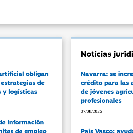
Noticias jurí
artificial obligan
Navarra: se incr
 estrategias de
crédito para las 
 y logísticas
de jóvenes agricu
profesionales
07/08/2026
de información
ámites de empleo
País Vasco: ayud