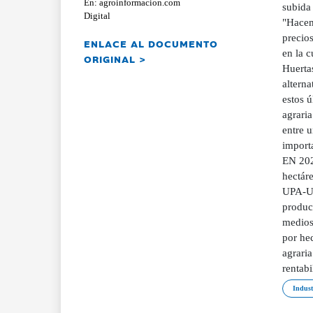
En: agroinformacion.com
subida 
Digital
"Hacem
precios
ENLACE AL DOCUMENTO
en la 
ORIGINAL >
Huertas
alterna
estos ú
agrari
entre 
import
EN 202
hectáre
UPA-UC
produc
medios
por hec
agraria
rentabi
Indust