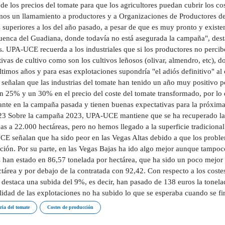
de los precios del tomate para que los agricultores puedan cubrir los 
os un llamamiento a productores y a Organizaciones de Productores de 
 superiores a los del año pasado, a pesar de que es muy pronto y existe
cuenca del Guadiana, donde todavía no está asegurada la campaña", dest
. UPA-UCE recuerda a los industriales que si los productores no percib
tivas de cultivo como son los cultivos leñosos (olivar, almendro, etc),
ltimos años y para esas explotaciones supondría "el adiós definitivo" a
a señalan que las industrias del tomate han tenido un año muy positivo 
un 25% y un 30% en el precio del coste del tomate transformado, por lo
ante en la campaña pasada y tienen buenas expectativas para la
3 Sobre la campaña 2023, UPA-UCE mantiene que se ha recuperado la s
as a 22.000 hectáreas, pero no hemos llegado a la superficie tradicion
E señalan que ha sido peor en las Vegas Altas debido a que los proble
ción. Por su parte, en las Vegas Bajas ha ido algo mejor aunque tampoc
 han estado en 86,57 tonelada por hectárea, que ha sido un poco mejor
tárea y por debajo de la contratada con 92,42. Con respecto a los costes
 destaca una subida del 9%, es decir, han pasado de 138 euros la tonelad
lidad de las explotaciones no ha subido lo que se esperaba cuando se fir
ria del tomate
Costes de producción