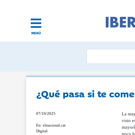
MENÚ
¿Qué pasa si te comes
07/10/2025
La mayo
visto e
En: elnacional.cat
mayoría
Digital
poco hi