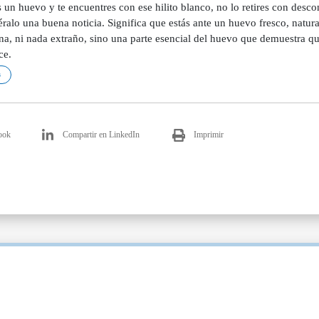
un huevo y te encuentres con ese hilito blanco, no lo retires con desconf
ralo una buena noticia. Significa que estás ante un huevo fresco, natur
na, ni nada extraño, sino una parte esencial del huevo que demuestra qu
ce.
s
ook
Compartir en LinkedIn
Imprimir