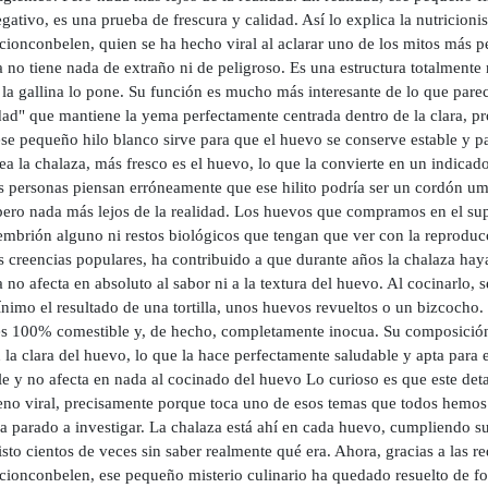
gativo, es una prueba de frescura y calidad. Así lo explica la nutricioni
ionconbelen, quien se ha hecho viral al aclarar uno de los mitos más pe
a no tiene nada de extraño ni de peligroso. Es una estructura totalment
 la gallina lo pone. Su función es mucho más interesante de lo que pare
dad" que mantiene la yema perfectamente centrada dentro de la clara, pr
ese pequeño hilo blanco sirve para que el huevo se conserve estable y p
ea la chalaza, más fresco es el huevo, lo que la convierte en un indicado
 personas piensan erróneamente que ese hilito podría ser un cordón umbi
 pero nada más lejos de la realidad. Los huevos que compramos en el s
 embrión alguno ni restos biológicos que tengan que ver con la reproduc
 creencias populares, ha contribuido a que durante años la chalaza hay
 no afecta en absoluto al sabor ni a la textura del huevo. Al cocinarlo, s
imo el resultado de una tortilla, unos huevos revueltos o un bizcocho. 
es 100% comestible y, de hecho, completamente inocua. Su composición 
la clara del huevo, lo que la hace perfectamente saludable y apta para
le y no afecta en nada al cocinado del huevo Lo curioso es que este deta
no viral, precisamente porque toca uno de esos temas que todos hemos 
a parado a investigar. La chalaza está ahí en cada huevo, cumpliendo su
isto cientos de veces sin saber realmente qué era. Ahora, gracias a las 
cionconbelen, ese pequeño misterio culinario ha quedado resuelto de for