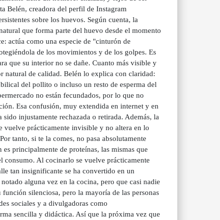
sta Belén, creadora del perfil de Instagram
rsistentes sobre los huevos. Según cuenta, la
e natural que forma parte del huevo desde el momento
ce: actúa como una especie de "cinturón de
otegiéndola de los movimientos y de los golpes. Es
ara que su interior no se dañe. Cuanto más visible y
r natural de calidad. Belén lo explica con claridad:
lical del pollito o incluso un resto de esperma del
upermercado no están fecundados, por lo que no
ción. Esa confusión, muy extendida en internet y en
a sido injustamente rechazada o retirada. Además, la
e vuelve prácticamente invisible y no altera en lo
Por tanto, si te la comes, no pasa absolutamente
es principalmente de proteínas, las mismas que
 el consumo. Al cocinarlo se vuelve prácticamente
lle tan insignificante se ha convertido en un
notado alguna vez en la cocina, pero que casi nadie
 función silenciosa, pero la mayoría de las personas
redes sociales y a divulgadoras como
ma sencilla y didáctica. Así que la próxima vez que