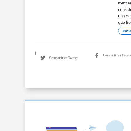
rompas 
considé
una ve
que ha
huevo
Compartir en Faceb
Compartir en Twitter