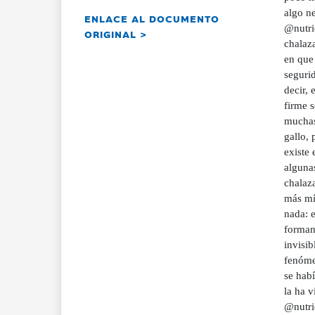
algo ne
ENLACE AL DOCUMENTO
@nutric
ORIGINAL >
chalaz
en que
seguri
decir, 
firme s
muchas
gallo,
existe
algunas
chalaza
más mín
nada: 
forman 
invisib
fenóme
se habí
la ha v
@nutri