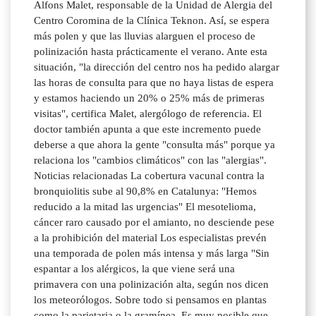
Alfons Malet, responsable de la Unidad de Alergia del
Centro Coromina de la Clínica Teknon. Así, se espera
más polen y que las lluvias alarguen el proceso de
polinización hasta prácticamente el verano. Ante esta
situación, "la dirección del centro nos ha pedido alargar
las horas de consulta para que no haya listas de espera
y estamos haciendo un 20% o 25% más de primeras
visitas", certifica Malet, alergólogo de referencia. El
doctor también apunta a que este incremento puede
deberse a que ahora la gente "consulta más" porque ya
relaciona los "cambios climáticos" con las "alergias".
Noticias relacionadas La cobertura vacunal contra la
bronquiolitis sube al 90,8% en Catalunya: "Hemos
reducido a la mitad las urgencias" El mesotelioma,
cáncer raro causado por el amianto, no desciende pese
a la prohibición del material Los especialistas prevén
una temporada de polen más intensa y más larga "Sin
espantar a los alérgicos, la que viene será una
primavera con una polinización alta, según nos dicen
los meteorólogos. Sobre todo si pensamos en plantas
como la parietaria o la gramínea. Es muy posible que