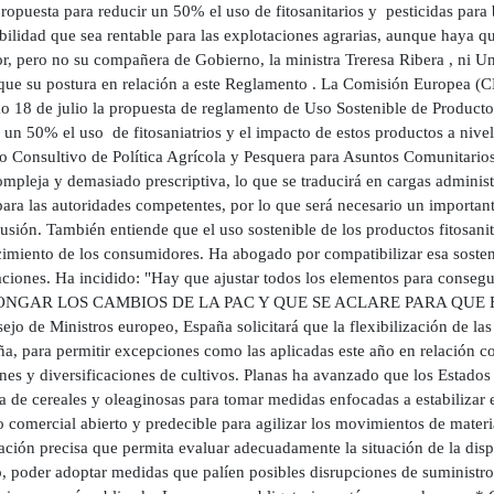
ropuesta para reducir un 50% el uso de fitosanitarios y pesticidas par
bilidad que sea rentable para las explotaciones agrarias, aunque haya q
tor, pero no su compañera de Gobierno, la ministra Treresa Ribera , ni 
que su postura en relación a este Reglamento . La Comisión Europea (CE
 18 de julio la propuesta de reglamento de Uso Sostenible de Productos 
 un 50% el uso de fitosaniatrios y el impacto de estos productos a nivel
o Consultivo de Política Agrícola y Pesquera para Asuntos Comunitarios
pleja y demasiado prescriptiva, lo que se traducirá en cargas administr
ra las autoridades competentes, por lo que será necesario un importante
usión. También entiende que el uso sostenible de los productos fitosanit
imiento de los consumidores. Ha abogado por compatibilizar esa sostenib
ciones. Ha incidido: "Hay que ajustar todos los elementos para consegui
NGAR LOS CAMBIOS DE LA PAC Y QUE SE ACLARE PARA QUE EL
ejo de Ministros europeo, España solicitará que la flexibilización de l
a, para permitir excepciones como las aplicadas este año en relación co
ones y diversificaciones de cultivos. Planas ha avanzado que los Estado
 de cereales y oleaginosas para tomar medidas enfocadas a estabilizar e
o comercial abierto y predecible para agilizar los movimientos de mater
ción precisa que permita evaluar adecuadamente la situación de la dispo
o, poder adoptar medidas que palíen posibles disrupciones de suministro