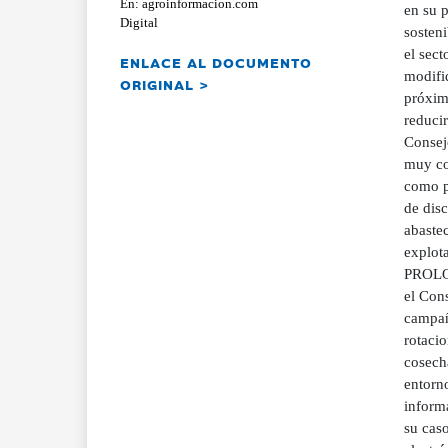
En: agroinformacion.com
en su p
Digital
sosteni
el sec
ENLACE AL DOCUMENTO
modifi
ORIGINAL >
próximo
reducir
Consej
muy com
como pa
de disc
abastec
explota
PROLO
el Cons
campañ
rotaci
cosecha
entorn
informa
su cas