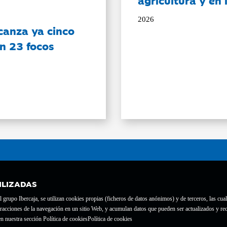
agricultura y en
2026
canza ya cinco
on 23 focos
ILIZADAS
grupo Ibercaja, se utilizan cookies propias (ficheros de datos anónimos) y de terceros, las cual
interacciones de la navegación en un sitio Web, y acumulan datos que pueden ser actualizados y
te con el nº 1689.
n nuestra sección Política de cookies
Política de cookies