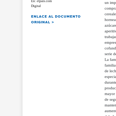
En: elpais.com
un imp
Digital
compra 
cereal
ENLACE AL DOCUMENTO
hornead
ORIGINAL >
azúcar
aperiti
trabaja
empres
cofund
serie 
La fami
familia
de lech
especia
durant
product
mayor 
de segu
manten
aument