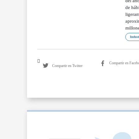
del año
de hábi
ligeram
aproxi
millone
Indust
Compartir en Faceb
Compartir en Twitter