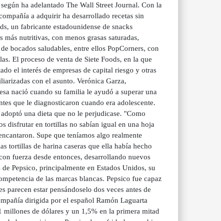
 según ha adelantado The Wall Street Journal. Con la
compañía a adquirir ha desarrollado recetas sin
ds, un fabricante estadounidense de snacks
es más nutritivas, con menos grasas saturadas,
 de bocados saludables, entre ellos PopCorners, con
las. El proceso de venta de Siete Foods, en la que
ado el interés de empresas de capital riesgo y otras
liarizadas con el asunto. Verónica Garza,
esa nació cuando su familia le ayudó a superar una
ntes que le diagnosticaron cuando era adolescente.
a adoptó una dieta que no le perjudicase. "Como
s disfrutar en tortillas no sabían igual en una hoja
es encantaron. Supe que teníamos algo realmente
s tortillas de harina caseras que ella había hecho
 con fuerza desde entonces, desarrollando nuevos
os de Pepsico, principalmente en Estados Unidos, su
competencia de las marcas blancas. Pepsico fue capaz
res parecen estar pensándoselo dos veces antes de
compañía dirigida por el español Ramón Laguarta
1 millones de dólares y un 1,5% en la primera mitad