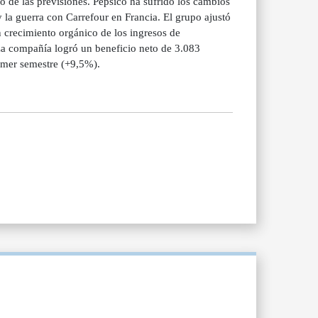
o de las previsiones. Pepsico ha sufrido los cambios
 la guerra con Carrefour en Francia. El grupo ajustó
n crecimiento orgánico de los ingresos de
La compañía logró un beneficio neto de 3.083
rimer semestre (+9,5%).