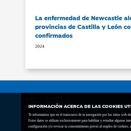
La enfermedad de Newcastle al
provincias de Castilla y León c
confirmados
2024
INFORMACIÓN ACERCA DE LAS COOKIES UT
Te informamos que en el transcurso de tu navegación por los sitios web del 
Fundación Bancaria Ibercaja C.I.F. G-50000652.
Estos datos se utilizan exclusivamente para habilitar y estudiar algunas 
Inscrita en el Registro de Fundaciones del Mº de Educación, Cultura y Depor
configuración y/o revocar tu consentimiento previo al empleo de cookies, e
Domicilio social: Joaquín Costa, 13. 50001 Zaragoza.