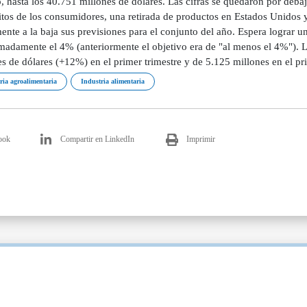
, hasta los 40.751 millones de dólares. Las cifras se quedaron por debaj
tos de los consumidores, una retirada de productos en Estados Unidos y
ente a la baja sus previsiones para el conjunto del año. Espera lograr u
madamente el 4% (anteriormente el objetivo era de "al menos el 4%"). 
s de dólares (+12%) en el primer trimestre y de 5.125 millones en el p
ria agroalimentaria
Industria alimentaria
ook
Compartir en LinkedIn
Imprimir