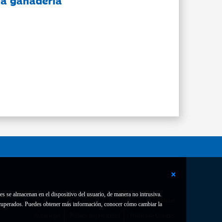
 la ganadería
es se almacenan en el dispositivo del usuario, de manera no intrusiva.
Contacto
Declaración de accesibilidad
 recuperados. Puedes obtener más información, conocer cómo cambiar la
Aviso legal
Política de privacidad
Política de Cookies