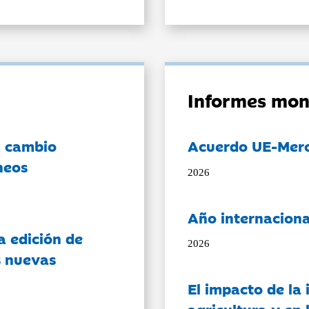
Informes mon
l cambio
Acuerdo UE-Mer
neos
2026
Año internaciona
a edición de
2026
s nuevas
El impacto de la i