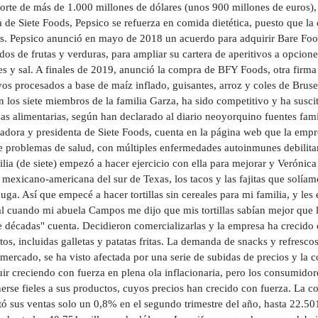
orte de más de 1.000 millones de dólares (unos 900 millones de euros),
de Siete Foods, Pepsico se refuerza en comida dietética, puesto que la 
es. Pepsico anunció en mayo de 2018 un acuerdo para adquirir Bare Foo
os de frutas y verduras, para ampliar su cartera de aperitivos a opcion
es y sal. A finales de 2019, anunció la compra de BFY Foods, otra firma
vos procesados a base de maíz inflado, guisantes, arroz y coles de Bruse
n los siete miembros de la familia Garza, ha sido competitivo y ha suscit
as alimentarias, según han declarado al diario neoyorquino fuentes fami
adora y presidenta de Siete Foods, cuenta en la página web que la empr
de problemas de salud, con múltiples enfermedades autoinmunes debilita
lia (de siete) empezó a hacer ejercicio con ella para mejorar y Verónic
 mexicano-americana del sur de Texas, los tacos y las fajitas que solíamo
uga. Así que empecé a hacer tortillas sin cereales para mi familia, y l
l cuando mi abuela Campos me dijo que mis tortillas sabían mejor que la
e décadas" cuenta. Decidieron comercializarlas y la empresa ha crecido
os, incluidas galletas y patatas fritas. La demanda de snacks y refresc
mercado, se ha visto afectada por una serie de subidas de precios y la 
ir creciendo con fuerza en plena ola inflacionaria, pero los consumido
erse fieles a sus productos, cuyos precios han crecido con fuerza. La 
ó sus ventas solo un 0,8% en el segundo trimestre del año, hasta 22.50