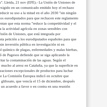
les". Lleida, 21 nov (EFE).- La Unión de Uniones de
 exigido en un comunicado emitido hoy el rechazo
educir su uso a la mitad en el año 2030 "sin ningún
 los eurodiputados para que rechacen este reglamento
ntan que esta norma "reduce la competitividad y el
a la actividad agrícola en zonas sensibles con
Unión de Uniones, que está integrada por
ta petición a los eurodiputados españoles para que
in inversión pública en investigación ni en
rol químico de plagas, enfermedades y malas hierbas,
ió de Pagesos defiende que se siga aplicando la
itar la contaminación de las aguas. Según el
a mucho al arroz en Cataluña, ya que la superficie en
rizaciones excepcionales de productos para luchar
 que La Comisión Europea indicó en octubre que
a glifosato, que vencía el 15 de diciembre, después
 un acuerdo a favor o en contra en una reunión