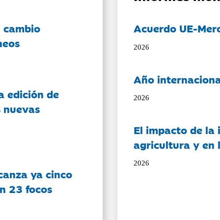
l cambio
Acuerdo UE-Mer
neos
2026
Año internaciona
a edición de
2026
s nuevas
El impacto de la i
agricultura y en
2026
canza ya cinco
on 23 focos