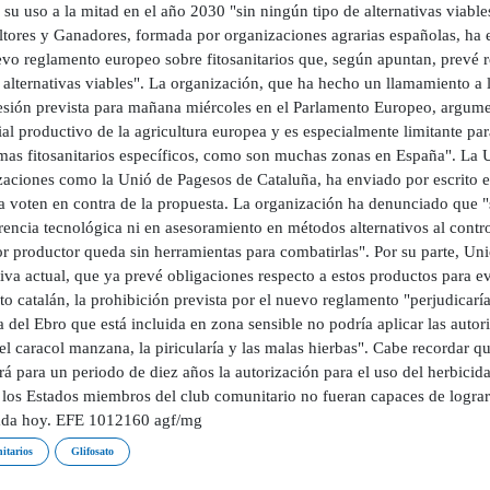
 su uso a la mitad en el año 2030 "sin ningún tipo de alternativas viab
ltores y Ganadores, formada por organizaciones agrarias españolas, ha
evo reglamento europeo sobre fitosanitarios que, según apuntan, prevé r
e alternativas viables". La organización, que ha hecho un llamamiento a
sesión prevista para mañana miércoles en el Parlamento Europeo, argume
al productivo de la agricultura europea y es especialmente limitante par
mas fitosanitarios específicos, como son muchas zonas en España". La 
zaciones como la Unió de Pagesos de Cataluña, ha enviado por escrito es
 voten en contra de la propuesta. La organización ha denunciado que "s
rencia tecnológica ni en asesoramiento en métodos alternativos al cont
or productor queda sin herramientas para combatirlas". Por su parte, Un
va actual, que ya prevé obligaciones respecto a estos productos para ev
to catalán, la prohibición prevista por el nuevo reglamento "perjudicarí
a del Ebro que está incluida en zona sensible no podría aplicar las auto
 el caracol manzana, la piricularía y las malas hierbas". Cabe recordar
á para un periodo de diez años la autorización para el uso del herbicid
 los Estados miembros del club comunitario no fueran capaces de lograr
ada hoy. EFE 1012160 agf/mg
nitarios
Glifosato