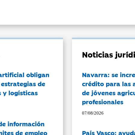
Noticias jurí
artificial obligan
Navarra: se incr
 estrategias de
crédito para las 
 y logísticas
de jóvenes agricu
profesionales
07/08/2026
de información
ámites de empleo
País Vasco: ayud