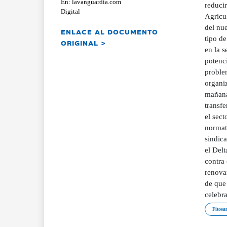
En: lavanguardia.com
reducir
Digital
Agricu
del nu
ENLACE AL DOCUMENTO
tipo d
ORIGINAL >
en la 
potenci
proble
organi
mañana
transfe
el sect
normati
sindica
el Delt
contra
renovar
de que
celebr
Fitosa