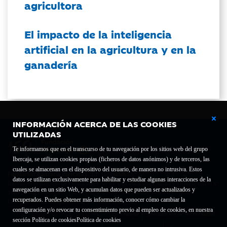
agricultora
El impacto de la inteligencia
artificial en la agricultura y en la
ganadería
INFORMACIÓN ACERCA DE LAS COOKIES
UTILIZADAS
Te informamos que en el transcurso de tu navegación por los sitios web del grupo
Ibercaja, se utilizan cookies propias (ficheros de datos anónimos) y de terceros, las
cuales se almacenan en el dispositivo del usuario, de manera no intrusiva. Estos
Fundación Bancaria Ibercaja C.I.F. G-50000652.
datos se utilizan exclusivamente para habilitar y estudiar algunas interacciones de la
Inscrita en el Registro de Fundaciones del Mº de Educación, Cultura y Deporte con el nº
navegación en un sitio Web, y acumulan datos que pueden ser actualizados y
1689.
recuperados. Puedes obtener más información, conocer cómo cambiar la
Domicilio social: Joaquín Costa, 13. 50001 Zaragoza.
configuración y/o revocar tu consentimiento previo al empleo de cookies, en nuestra
Contacto
Declaración de accesibilidad
sección Política de cookies
Política de cookies