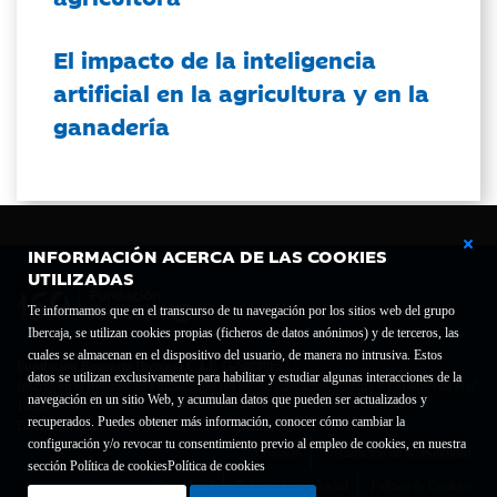
El impacto de la inteligencia
artificial en la agricultura y en la
ganadería
INFORMACIÓN ACERCA DE LAS COOKIES
UTILIZADAS
Te informamos que en el transcurso de tu navegación por los sitios web del grupo
Ibercaja, se utilizan cookies propias (ficheros de datos anónimos) y de terceros, las
cuales se almacenan en el dispositivo del usuario, de manera no intrusiva. Estos
Fundación Bancaria Ibercaja C.I.F. G-50000652.
datos se utilizan exclusivamente para habilitar y estudiar algunas interacciones de la
Inscrita en el Registro de Fundaciones del Mº de Educación, Cultura y Deporte con el nº
navegación en un sitio Web, y acumulan datos que pueden ser actualizados y
1689.
recuperados. Puedes obtener más información, conocer cómo cambiar la
Domicilio social: Joaquín Costa, 13. 50001 Zaragoza.
configuración y/o revocar tu consentimiento previo al empleo de cookies, en nuestra
Contacto
Declaración de accesibilidad
sección Política de cookies
Política de cookies
Aviso legal
Política de privacidad
Política de Cookies