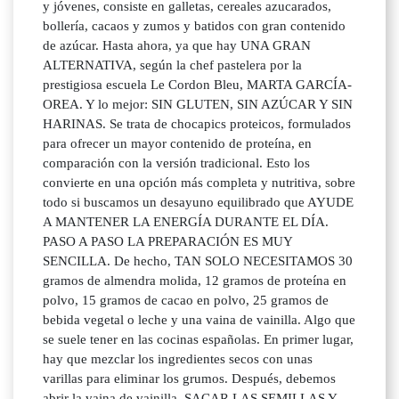
y jóvenes, consiste en galletas, cereales azucarados,
bollería, cacaos y zumos y batidos con gran contenido
de azúcar. Hasta ahora, ya que hay UNA GRAN
ALTERNATIVA, según la chef pastelera por la
prestigiosa escuela Le Cordon Bleu, MARTA GARCÍA-
OREA. Y lo mejor: SIN GLUTEN, SIN AZÚCAR Y SIN
HARINAS. Se trata de chocapics proteicos, formulados
para ofrecer un mayor contenido de proteína, en
comparación con la versión tradicional. Esto los
convierte en una opción más completa y nutritiva, sobre
todo si buscamos un desayuno equilibrado que AYUDE
A MANTENER LA ENERGÍA DURANTE EL DÍA.
PASO A PASO LA PREPARACIÓN ES MUY
SENCILLA. De hecho, TAN SOLO NECESITAMOS 30
gramos de almendra molida, 12 gramos de proteína en
polvo, 15 gramos de cacao en polvo, 25 gramos de
bebida vegetal o leche y una vaina de vainilla. Algo que
se suele tener en las cocinas españolas. En primer lugar,
hay que mezclar los ingredientes secos con unas
varillas para eliminar los grumos. Después, debemos
abrir la vaina de vainilla, SACAR LAS SEMILLAS Y