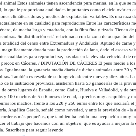
l animal Estos animales tienen ascendencia pura merina, en la que se man
al, lo que le proporciona cualidades importantes como el ciclo ovárico 
ones climáticas duras y medios de explotación variables. Es una raza de
actualmente en su cualidad para reproducirse Entre las características 
nero, de mecha larga y cuadrada, con la fibra fina y rizada. Tienen de 
hembras. Su distribución está relacionada con la zona de ocupación del 
a totalidad del censo entre Extremadura y Andalucía. Aptitud de carne y
magníficamente dotada para la producción de lana, dado el escaso valor 
tes cualidades para reproducirse, basadas en la elevada velocidad de cr
 precoz en Cáceres. / DIPUTACIÓN DE CÁCERES El peso medio a los 70
s. Igualmente, la ganancia media diaria de dichos animales entre 30 y 
bras. También es reseñable su longevidad: entre nueve y diez años. La s
lo de la institución provincial asistieron hasta 53 ganaderías de la prov
o de otros lugares de España, como Cádiz, Huelva o Valladolid, y de ot
s y 100 machos de 5 o 6 meses de edad, a precios muy asequibles y m
uros los machos, frente a los 220 y 260 euros entre los que oscilaría e
ría, Angélica García, señaló como novedad, y ante la previsión de «la a
s corderas más pequeñas, que también ha tenido una aceptación «muy bue
cer el trabajo que hacemos con un objetivo, que es ayudar a mejorar la 
a. Suscríbete para seguir leyendo