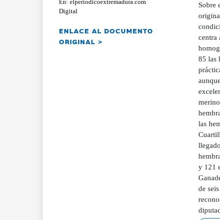
En: elperiodicoextremadura.com
Sobre e
Digital
origin
condici
ENLACE AL DOCUMENTO
centra 
ORIGINAL >
homogé
85 las 
práctic
aunque 
excelen
merino
hembra
las hem
Cuartil
llegad
hembra
y 121 e
Ganade
de sei
recono
diputad