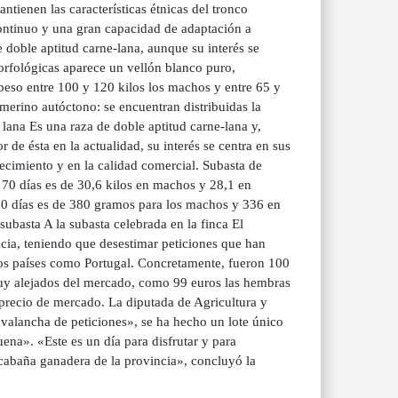
tienen las características étnicas del tronco
continuo y una gran capacidad de adaptación a
 doble aptitud carne-lana, aunque su interés se
morfológicas aparece un vellón blanco puro,
peso entre 100 y 120 kilos los machos y entre 65 y
merino autóctono: se encuentran distribuidas la
 lana Es una raza de doble aptitud carne-lana y,
de ésta en la actualidad, su interés se centra en sus
ecimiento y en la calidad comercial. Subasta de
 días es de 30,6 kilos en machos y 28,1 en
70 días es de 380 gramos para los machos y 336 en
ubasta A la subasta celebrada en la finca El
incia, teniendo que desestimar peticiones que han
ros países como Portugal. Concretamente, fueron 100
uy alejados del mercado, como 99 euros las hembras
l precio de mercado. La diputada de Agricultura y
valancha de peticiones», se ha hecho un lote único
na». «Este es un día para disfrutar y para
cabaña ganadera de la provincia», concluyó la