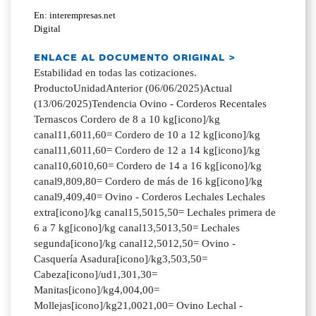
En: interempresas.net
Digital
ENLACE AL DOCUMENTO ORIGINAL >
Estabilidad en todas las cotizaciones.
ProductoUnidadAnterior (06/06/2025)Actual
(13/06/2025)Tendencia Ovino - Corderos Recentales
Ternascos Cordero de 8 a 10 kg[icono]/kg
canal11,6011,60= Cordero de 10 a 12 kg[icono]/kg
canal11,6011,60= Cordero de 12 a 14 kg[icono]/kg
canal10,6010,60= Cordero de 14 a 16 kg[icono]/kg
canal9,809,80= Cordero de más de 16 kg[icono]/kg
canal9,409,40= Ovino - Corderos Lechales Lechales
extra[icono]/kg canal15,5015,50= Lechales primera de
6 a 7 kg[icono]/kg canal13,5013,50= Lechales
segunda[icono]/kg canal12,5012,50= Ovino -
Casquería Asadura[icono]/kg3,503,50=
Cabeza[icono]/ud1,301,30=
Manitas[icono]/kg4,004,00=
Mollejas[icono]/kg21,0021,00= Ovino Lechal -