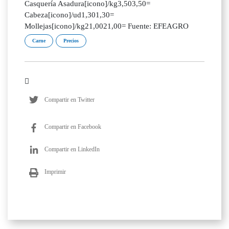
Casquería Asadura[icono]/kg3,503,50=
Cabeza[icono]/ud1,301,30=
Mollejas[icono]/kg21,0021,00= Fuente: EFEAGRO
Carne
Precios
Compartir en Twitter
Compartir en Facebook
Compartir en LinkedIn
Imprimir