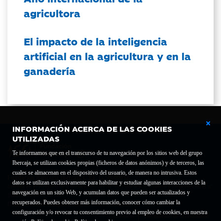
agricultora
El impacto de la inteligencia
artificial en la agricultura y en la
ganadería
INFORMACIÓN ACERCA DE LAS COOKIES
UTILIZADAS
Te informamos que en el transcurso de tu navegación por los sitios web del grupo
Ibercaja, se utilizan cookies propias (ficheros de datos anónimos) y de terceros, las
cuales se almacenan en el dispositivo del usuario, de manera no intrusiva. Estos
Fundación Bancaria Ibercaja C.I.F. G-50000652.
datos se utilizan exclusivamente para habilitar y estudiar algunas interacciones de la
Inscrita en el Registro de Fundaciones del Mº de Educación, Cultura y Deporte con el nº
navegación en un sitio Web, y acumulan datos que pueden ser actualizados y
1689.
recuperados. Puedes obtener más información, conocer cómo cambiar la
Domicilio social: Joaquín Costa, 13. 50001 Zaragoza.
configuración y/o revocar tu consentimiento previo al empleo de cookies, en nuestra
Contacto
Declaración de accesibilidad