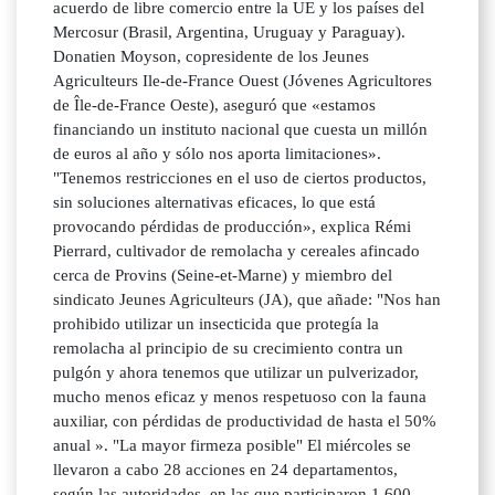
acuerdo de libre comercio entre la UE y los países del
Mercosur (Brasil, Argentina, Uruguay y Paraguay).
Donatien Moyson, copresidente de los Jeunes
Agriculteurs Ile-de-France Ouest (Jóvenes Agricultores
de Île-de-France Oeste), aseguró que «estamos
financiando un instituto nacional que cuesta un millón
de euros al año y sólo nos aporta limitaciones».
"Tenemos restricciones en el uso de ciertos productos,
sin soluciones alternativas eficaces, lo que está
provocando pérdidas de producción», explica Rémi
Pierrard, cultivador de remolacha y cereales afincado
cerca de Provins (Seine-et-Marne) y miembro del
sindicato Jeunes Agriculteurs (JA), que añade: "Nos han
prohibido utilizar un insecticida que protegía la
remolacha al principio de su crecimiento contra un
pulgón y ahora tenemos que utilizar un pulverizador,
mucho menos eficaz y menos respetuoso con la fauna
auxiliar, con pérdidas de productividad de hasta el 50%
anual ». "La mayor firmeza posible" El miércoles se
llevaron a cabo 28 acciones en 24 departamentos,
según las autoridades, en las que participaron 1.600