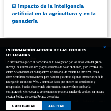
El impacto de la inteligencia
artificial en la agricultura y en la
ganadería
INFORMACIÓN ACERCA DE LAS COOKIES
UTILIZADAS
Te informamos que en el transcurso de tu navegación por los sitios web del grupo
Ibercaja, se utilizan cookies propias (ficheros de datos anónimos) y de terceros, las
cuales se almacenan en el dispositivo del usuario, de manera no intrusiva. Estos
Fundación Bancaria Ibercaja C.I.F. G-50000652.
datos se utilizan exclusivamente para habilitar y estudiar algunas interacciones de la
Inscrita en el Registro de Fundaciones del Mº de Educación, Cultura y Deporte con el nº
navegación en un sitio Web, y acumulan datos que pueden ser actualizados y
1689.
recuperados. Puedes obtener más información, conocer cómo cambiar la
Domicilio social: Joaquín Costa, 13. 50001 Zaragoza.
configuración y/o revocar tu consentimiento previo al empleo de cookies, en nuestra
Contacto
Declaración de accesibilidad
sección Política de cookies
Política de cookies
Aviso legal
Política de privacidad
Política de Cookies
CONFIGURAR
ACEPTAR