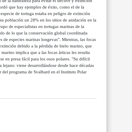
de la naturaleza para evitar el declive y extinción
cordó que hay ejemplos de éxito, como el de la
especie de tortuga estaba en peligro de extinción
su población un 28% en los sitios de anidación en la
upo de especialistas en tortugas marinas de la
lo de lo que la conservación global coordinada
es de especies marinas longevas". Mientras, las focas
 extinción debido a la pérdida de hielo marino, que
marino implica que a las focas árticas les resulta
 en presa fácil para los osos polares. "Su difícil
a lejano: viene desarrollándose desde hace décadas
r del programa de Svalbard en el Instituto Polar