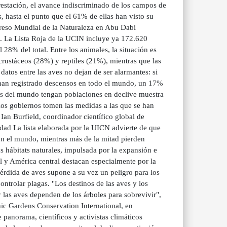
restación, el avance indiscriminado de los campos de
s, hasta el punto que el 61% de ellas han visto su
greso Mundial de la Naturaleza en Abu Dabi
s. La Lista Roja de la UCIN incluye ya 172.620
8% del total. Entre los animales, la situación es
crustáceos (28%) y reptiles (21%), mientras que las
atos entre las aves no dejan de ser alarmantes: si
 han registrado descensos en todo el mundo, un 17%
es del mundo tengan poblaciones en declive muestra
 los gobiernos tomen las medidas a las que se han
Ian Burfield, coordinador científico global de
idad La lista elaborada por la UICN advierte de que
en el mundo, mientras más de la mitad pierden
s hábitats naturales, impulsada por la expansión e
l y América central destacan especialmente por la
érdida de aves supone a su vez un peligro para los
ontrolar plagas. "Los destinos de las aves y los
 las aves dependen de los árboles para sobrevivir",
nic Gardens Conservation International, en
panorama, científicos y activistas climáticos