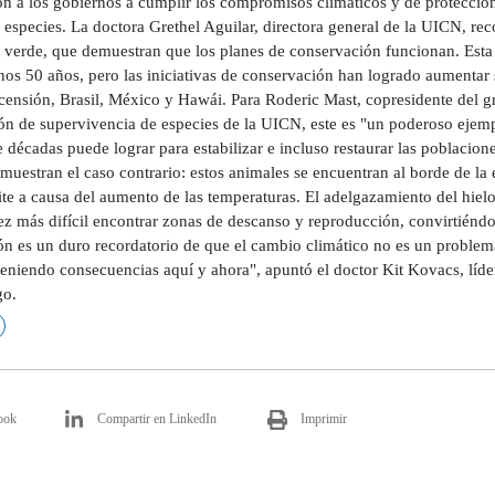
n a los gobiernos a cumplir los compromisos climáticos y de protección 
especies. La doctora Grethel Aguilar, directora general de la UICN, re
 verde, que demuestran que los planes de conservación funcionan. Esta 
nos 50 años, pero las iniciativas de conservación han logrado aumentar 
censión, Brasil, México y Hawái. Para Roderic Mast, copresidente del gr
ón de supervivencia de especies de la UICN, este es "un poderoso ejemp
 décadas puede lograr para estabilizar e incluso restaurar las poblacion
 muestran el caso contrario: estos animales se encuentran al borde de la
ite a causa del aumento de las temperaturas. El adelgazamiento del hielo 
z más difícil encontrar zonas de descanso y reproducción, convirtiéndose
ión es un duro recordatorio de que el cambio climático no es un problem
teniendo consecuencias aquí y ahora", apuntó el doctor Kit Kovacs, líde
o.
ook
Compartir en LinkedIn
Imprimir