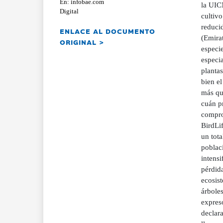
En: infobae.com
la UIC
Digital
cultivo
reduci
ENLACE AL DOCUMENTO
(Emira
ORIGINAL >
especie
especia
plantas
bien e
más qu
cuán pr
comprom
BirdLif
un tot
poblaci
intensi
pérdida
ecosist
árboles
expres
declar