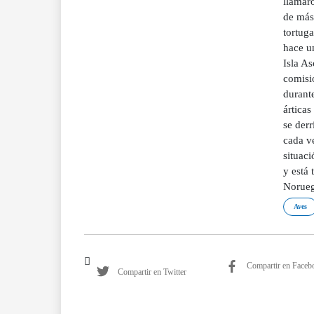
llamaro
de más 
tortuga
hace u
Isla As
comisi
durante
árticas
se derr
cada ve
situac
y está 
Norueg
Aves
Compartir en Faceb
Compartir en Twitter