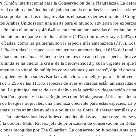
N (Unión Internacional para la Conservación de la Naturaleza). La defo
 y el cambio climático han dejado su huella en todas las especies aviare
da su población. Los datos, revelados el pasado viernes durante el Con
tos Árabes Unidos) son una alerta para el mundo, advierten los experto
s de todo el mundo y 48.646 se encuentran amenazadas de extinción, el 2
lmente preocupante entre los anfibios (44%), tiburones y rayas (38%), 
 cícadas, como las palmeras, son la especie más amenazada (71%). Los d
l 11% de todas las especies se encuentran amenazadas, el 61% del total
e hace nueve años. "El hecho de que tres de cada cinco especies de av
ofunda se ha vuelto la crisis de la biodiversidad y cuán urgente es que
etido en virtud de múltiples convenciones y acuerdos", dijo el doctor 
e, quien ayudó a supervisar la evaluación. Un peligro para la biodivers
al de 1.256 de las 11.185 especies de aves evaluadas están amenazadas 
ón. La principal causa de este declive es la pérdida y degradación de su
ficación agrícola y la tala. Regiones como Madagascar, África occidenta
 de bosques tropicales, una amenaza creciente para estas especies. La p
emas: estos animales ayudan a polinizar las flores, dispersar semillas y c
 están entrelazados: los árboles dependen de las aves para regenerarse y
ó la doctora Malin Rivers, jefa de priorización de conservación en Bota
aciones recogidas por The Guardian. La conservación funciona Ante este 