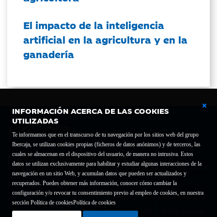
El impacto de la inteligencia
artificial en la agricultura y en la
ganadería
INFORMACIÓN ACERCA DE LAS COOKIES
UTILIZADAS
Te informamos que en el transcurso de tu navegación por los sitios web del grupo
Ibercaja, se utilizan cookies propias (ficheros de datos anónimos) y de terceros, las
cuales se almacenan en el dispositivo del usuario, de manera no intrusiva. Estos
Fundación Bancaria Ibercaja C.I.F. G-50000652.
datos se utilizan exclusivamente para habilitar y estudiar algunas interacciones de la
Inscrita en el Registro de Fundaciones del Mº de Educación, Cultura y Deporte con el nº
navegación en un sitio Web, y acumulan datos que pueden ser actualizados y
1689.
recuperados. Puedes obtener más información, conocer cómo cambiar la
Domicilio social: Joaquín Costa, 13. 50001 Zaragoza.
configuración y/o revocar tu consentimiento previo al empleo de cookies, en nuestra
Contacto
Declaración de accesibilidad
sección Política de cookies
Política de cookies
Aviso legal
Política de privacidad
Política de Cookies