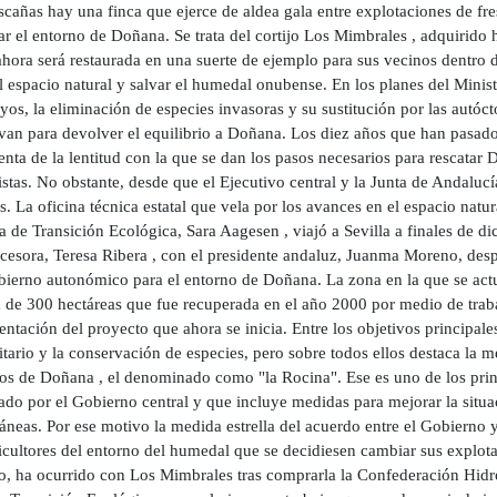
cañas hay una finca que ejerce de aldea gala entre explotaciones de fre
rar el entorno de Doñana. Se trata del cortijo Los Mimbrales , adquirid
hora será restaurada en una suerte de ejemplo para sus vecinos dentro de
l espacio natural y salvar el humedal onubense. En los planes del Minist
yos, la eliminación de especies invasoras y su sustitución por las autóc
rvan para devolver el equilibrio a Doñana. Los diez años que han pasado
nta de la lentitud con la que se dan los pasos necesarios para rescatar 
stas. No obstante, desde que el Ejecutivo central y la Junta de Andalucí
. La oficina técnica estatal que vela por los avances en el espacio natu
a de Transición Ecológica, Sara Aagesen , viajó a Sevilla a finales de d
ecesora, Teresa Ribera , con el presidente andaluz, Juanma Moreno, desp
bierno autonómico para el entorno de Doñana. La zona en la que se actua
a de 300 hectáreas que fue recuperada en el año 2000 por medio de traba
tación del proyecto que ahora se inicia. Entre los objetivos principales
ario y la conservación de especies, pero sobre todos ellos destaca la m
ros de Doñana , el denominado como "la Rocina". Ese es uno de los prin
do por el Gobierno central y que incluye medidas para mejorar la situac
áneas. Por ese motivo la medida estrella del acuerdo entre el Gobierno 
icultores del entorno del humedal que se decidiesen cambiar sus explotac
to, ha ocurrido con Los Mimbrales tras comprarla la Confederación Hidr