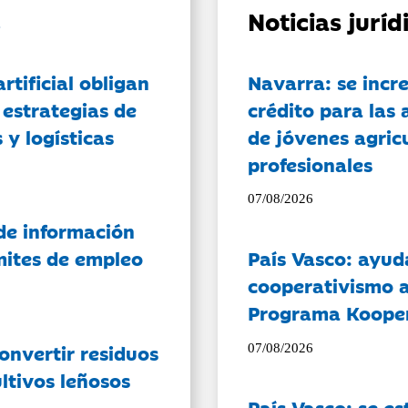
Noticias jurí
artificial obligan
Navarra: se incr
 estrategias de
crédito para las 
 y logísticas
de jóvenes agricu
profesionales
07/08/2026
de información
ámites de empleo
País Vasco: ayud
cooperativismo a
Programa Koope
onvertir residuos
07/08/2026
ltivos leñosos
País Vasco: se es