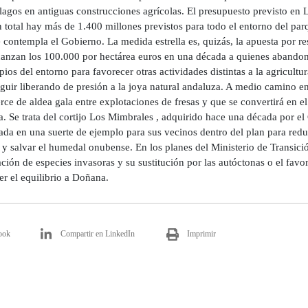
lagos en antiguas construcciones agrícolas. El presupuesto previsto en 
 total hay más de 1.400 millones previstos para todo el entorno del parqu
 contempla el Gobierno. La medida estrella es, quizás, la apuesta por r
canzan los 100.000 por hectárea euros en una década a quienes abandon
ios del entorno para favorecer otras actividades distintas a la agricultur
guir liberando de presión a la joya natural andaluza. A medio camino en
rce de aldea gala entre explotaciones de fresas y que se convertirá en e
. Se trata del cortijo Los Mimbrales , adquirido hace una década por e
ada en una suerte de ejemplo para sus vecinos dentro del plan para reduc
 y salvar el humedal onubense. En los planes del Ministerio de Transició
ción de especies invasoras y su sustitución por las autóctonas o el favo
r el equilibrio a Doñana.
ook
Compartir en LinkedIn
Imprimir