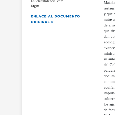
En: elconfidencial.com
Matalas
Digital
restau
y que a
ENLACE AL DOCUMENTO
nutre a
ORIGINAL >
de arro
que si
dan cue
ecologi
avances
ministr
su ant
del Go
parcel
documen
comunit
acuífe
impulsa
subterr
los agr
de fac