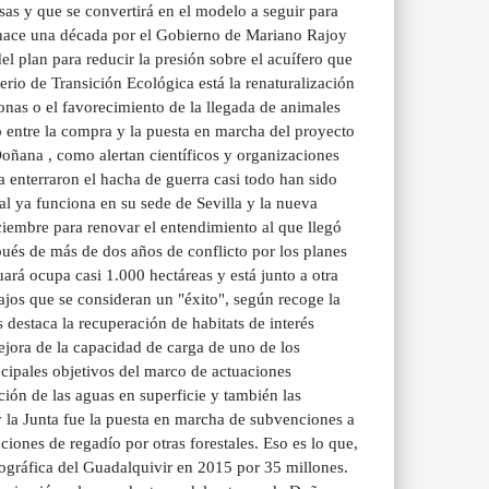
sas y que se convertirá en el modelo a seguir para
o hace una década por el Gobierno de Mariano Rajoy
l plan para reducir la presión sobre el acuífero que
erio de Transición Ecológica está la renaturalización
tonas o el favorecimiento de la llegada de animales
 entre la compra y la puesta en marcha del proyecto
Doñana , como alertan científicos y organizaciones
a enterraron el hacha de guerra casi todo han sido
ral ya funciona en su sede de Sevilla y la nueva
iciembre para renovar el entendimiento al que llegó
ués de más de dos años de conflicto por los planes
rá ocupa casi 1.000 hectáreas y está junto a otra
jos que se consideran un "éxito", según recoge la
 destaca la recuperación de habitats de interés
ejora de la capacidad de carga de uno de los
cipales objetivos del marco de actuaciones
ión de las aguas en superficie y también las
y la Junta fue la puesta en marcha de subvenciones a
iones de regadío por otras forestales. Eso es lo que,
ográfica del Guadalquivir en 2015 por 35 millones.