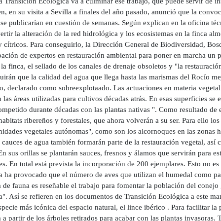
 Transición Ecológica va a culminar ese trabajo, que puede servir de i
, en su visita a Sevilla a finales del año pasado, anunció que la conv
 se publicarían en cuestión de semanas. Según explican en la oficina t
ertir la alteración de la red hidrológica y los ecosistemas en la finca a
y cítricos. Para conseguirlo, la Dirección General de Biodiversidad, Bo
ipación de expertos en restauración ambiental para poner en marcha un p
la finca, el sellado de los canales de drenaje obsoletos y "la restauración
irán que la calidad del agua que llega hasta las marismas del Rocío mejo
ro, declarado como sobreexplotaado. Las actuaciones en materia vegetal 
 las áreas utilizadas para cultivos décadas atrás. En esas superficies se 
ompetido durante décadas con las plantas nativas ". Como resultado de e
habitats ribereños y forestales, que ahora volverán a su ser. Para ello l
idades vegetales autónomas", como son los alcornoques en las zonas hú
 cauces de agua también formarán parte de la restauración vegetal, así
En sus orillas se plantarán sauces, fresnos y álamos que servirán para 
s. En total está prevista la incorporación de 200 ejemplares. Esto no es 
 ha provocado que el número de aves que utilizan el humedal como par
 de fauna es reseñable el trabajo para fomentar la población del conejo
. Así se refieren en los documentos de Transición Ecológica a este mam
specie más icónica del espacio natural, el lince ibérico . Para facilitar l
a partir de los árboles retirados para acabar con las plantas invasoras.