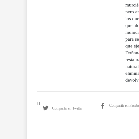
murcié
pero en
los que
que al
municip
para se
que eje
Doñana
restaur
natural
elimina
devolve
Compartir en Faceb
Compartir en Twitter