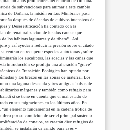
nspiración a los productores del entorno de Doñana.
ocatoria de subvenciones para animar a este cambio
écnica de Doñana, la misión en Los Mimbrales pasa
lmonteña después de décadas de cultivos intensivos de
sques y Desesertificación ha contado con la
lan de renaturalización de los dos cauces que
 de los hábitats lagunares y de ribera" . Así
re y así ayudar a reducir la presión sobre el citado
se centran en recuperar especies autóctonas , sobre
eliminarán los eucaliptos, las acacias y las cañas que
sta introducción se produjo una alteración "grave"
os técnicos de Transición Ecológica han optado por
medas y los brezos en las zonas de materral. Los
 como una laguna desecada y tres antiguas balsas de
estabilizarlos márgenes y también como refugio para
baladí si se tiene en cuenta que el mal estado de
ada en sus migraciones en los últimos años. En
 , "un elemento fundamental en la cadena trófica de
ífero por su condición de ser el principal sustento
a proliferación de conejos, se crearán diez refugios de
 También se instalarán cajasnido para aves y