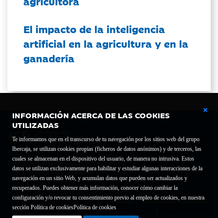
agricultora
El impacto de la inteligencia
artificial en la agricultura y en la
ganadería
INFORMACIÓN ACERCA DE LAS COOKIES
UTILIZADAS
Te informamos que en el transcurso de tu navegación por los sitios web del grupo
Ibercaja, se utilizan cookies propias (ficheros de datos anónimos) y de terceros, las
cuales se almacenan en el dispositivo del usuario, de manera no intrusiva. Estos
Fundación Bancaria Ibercaja C.I.F. G-50000652.
datos se utilizan exclusivamente para habilitar y estudiar algunas interacciones de la
Inscrita en el Registro de Fundaciones del Mº de Educación, Cultura y Deporte con el nº
navegación en un sitio Web, y acumulan datos que pueden ser actualizados y
1689.
recuperados. Puedes obtener más información, conocer cómo cambiar la
Domicilio social: Joaquín Costa, 13. 50001 Zaragoza.
configuración y/o revocar tu consentimiento previo al empleo de cookies, en nuestra
Contacto
Declaración de accesibilidad
sección Política de cookies
Política de cookies
Aviso legal
Política de privacidad
Política de Cookies