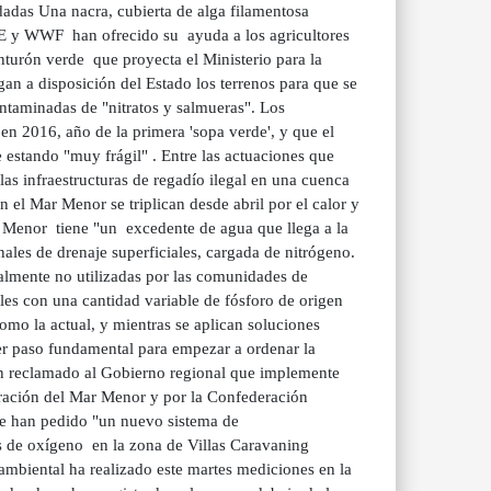
adas Una nacra, cubierta de alga filamentosa
 y WWF han ofrecido su ayuda a los agricultores
nturón verde que proyecta el Ministerio para la
n a disposición del Estado los terrenos para que se
contaminadas de "nitratos y salmueras". Los
en 2016, año de la primera 'sopa verde', y que el
e estando "muy frágil" . Entre las actuaciones que
las infraestructuras de regadío ilegal en una cuenca
n el Mar Menor se triplican desde abril por el calor y
r Menor tiene "un excedente de agua que llega a la
anales de drenaje superficiales, cargada de nitrógeno.
ialmente no utilizadas por las comunidades de
ales con una cantidad variable de fósforo de origen
omo la actual, y mientras se aplican soluciones
er paso fundamental para empezar a ordenar la
an reclamado al Gobierno regional que implemente
eración del Mar Menor y por la Confederación
que han pedido "un nuevo sistema de
os de oxígeno en la zona de Villas Caravaning
ambiental ha realizado este martes mediciones en la