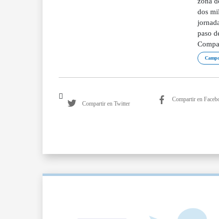
zona d
dos mil
jornada
paso d
Compart
Campo
Compartir en Faceb
Compartir en Twitter