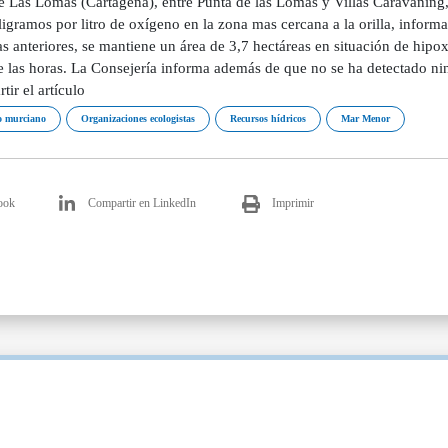
e Las Lomas (Cartagena), entre Punta de las Lomas y Villas Caravaning,
igramos por litro de oxígeno en la zona mas cercana a la orilla, informa
s anteriores, se mantiene un área de 3,7 hectáreas en situación de hipox
e las horas. La Consejería informa además de que no se ha detectado ni
ir el artículo
 murciano
Organizaciones ecologistas
Recursos hídricos
Mar Menor
ook
Compartir en LinkedIn
Imprimir