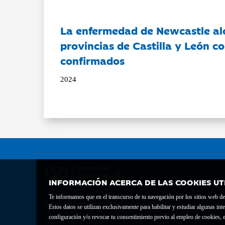
La enfermedad de Newcastle al
provincias de Castilla y León c
confirmados
2024
INFORMACIÓN ACERCA DE LAS COOKIES UT
Te informamos que en el transcurso de tu navegación por los sitios web del 
Fundación Bancaria Ibercaja C.I.F. G-50000652.
Estos datos se utilizan exclusivamente para habilitar y estudiar algunas 
Inscrita en el Registro de Fundaciones del Mº de Educación, Cultura y Depor
configuración y/o revocar tu consentimiento previo al empleo de cookies, e
Domicilio social: Joaquín Costa, 13. 50001 Zaragoza.