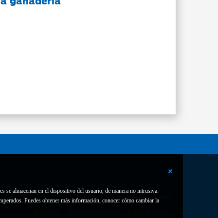
 la ganadería
es se almacenan en el dispositivo del usuario, de manera no intrusiva.
Contacto
Declaración de accesibilidad
 recuperados. Puedes obtener más información, conocer cómo cambiar la
Aviso legal
Política de privacidad
Política de Cookies