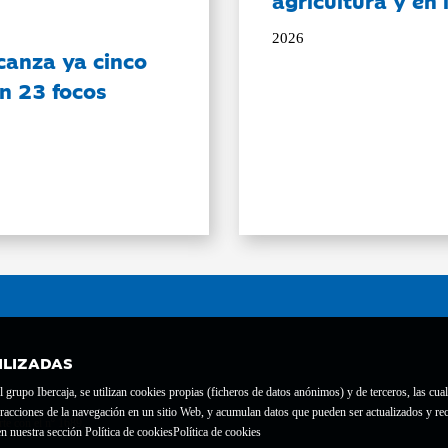
agricultura y en
2026
canza ya cinco
on 23 focos
ILIZADAS
grupo Ibercaja, se utilizan cookies propias (ficheros de datos anónimos) y de terceros, las cual
interacciones de la navegación en un sitio Web, y acumulan datos que pueden ser actualizados y
te con el nº 1689.
n nuestra sección Política de cookies
Política de cookies