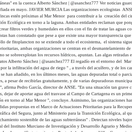
ráneas" en la cuenca Alberto Sánchez | @asanchez777 Ver noticias guard
afiada en mayo. JAVIER MURCIA Las organizaciones ecologistas ANSE
fincas estén próximas al Mar Menor para contribuir a la creación del ci
ción Ecológica en torno a la laguna. Ambas entidades reclaman que ponga
rear filtros verdes y humedales en ellos con el fin de tratar las aguas 
stas han constatado que pese a que existe una mayor transparencia que 
llo de fitoplancton no se extiende a todo el ecosistema, el sistema sigu
rioritarias, ambas organizaciones se centran en el desmantelamiento de 
o se sobreexplotan los recursos hídricos, apuntan. Las algas retiradas e
tratos Alberto Sánchez | @asanchez777 El regadío en el entorno del Ma
por la infiltración del agua de riego " , a través del acuífero, y de los c
 se han añadido, en los últimos meses, las aguas depuradas total o parc
s, a pesar de recibirlas gratuitamente, y de varias depuradoras municip
, afirma Pedro García, director de ANSE. "En una situación tan grave c
es, dejar de aportar agua del trasvase al Campo de Cartagena es un prim
ión en torno al Mar Menor ", concluye. Asimismo, las organizaciones h
didas propuestas en el Marco de Actuaciones Prioritarias para la Recup
áfica del Segura, junto al Ministerio para la Transición Ecológica, al 
chamiento sostenible de las aguas subterráneas" . Detectan niveles baj
al del Instituto Murciano de Investigación y Desarrollo Agrario y Medio