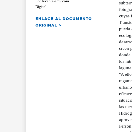
En: levante-emv.com
subter
Digital
fotogr
cuyas 
ENLACE AL DOCUMENTO
Transi
ORIGINAL >
pueda c
ecologi
desarro
creen p
donde n
los ni
laguna 
"A ello
regante
urbano"
eficac
situac
las me
Hidrogr
aprove
Person