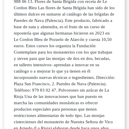
988 06 13. Flores de Santa Brígida con receta de Le
Cordon Bleu Las flores de Santa Brígida han sido de los
últimos dulces en sumarse al catálogo de las brígidas de
Paredes de Nava (Palencia). Este producto, fabricado a
base de nata y almendra, es el fruto de un curso de
repostería que algunas hermanas hicieron en 2023 en
Le Cordon Bleu de Pozuelo de Alarcón y cuesta 10,50
euros. Estos cursos los organiza la Fundación
Contemplare para los monasterios con los que trabajan
y sirven para que las monjas -de dos en dos, becadas,
en talleres intensivos- aprendan a innovar en su
catálogo o a mejorar lo que ya tienen en él
incorporando nuevas técnicas o ingredientes. Dirección:
Plaza San Francisco, 2. Paredes de Nava (Palencia).
Teléfono: 979 83 02 47. Polvorones sin azúcar de La
Rioja Una de las innovaciones que han puesto en
marcha las comunidades monásticas es ofrecer
productos especiales para personas que tienen
restricciones alimentarias de todo tipo. Las monjas
cistercienses del monasterio de Nuestra Señora de Vico
en Arnedo (La Rioja) elaboran desde hace unos años