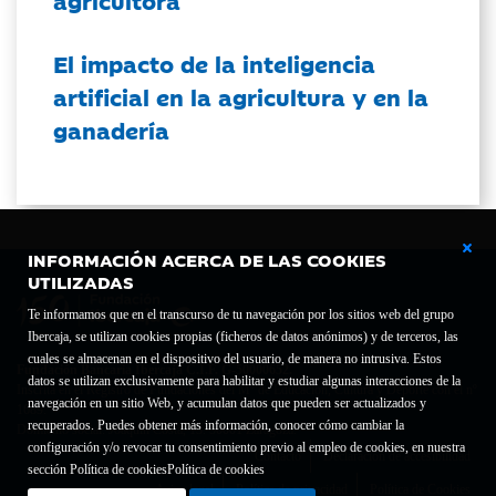
agricultora
El impacto de la inteligencia
artificial en la agricultura y en la
ganadería
INFORMACIÓN ACERCA DE LAS COOKIES
UTILIZADAS
Te informamos que en el transcurso de tu navegación por los sitios web del grupo
Ibercaja, se utilizan cookies propias (ficheros de datos anónimos) y de terceros, las
cuales se almacenan en el dispositivo del usuario, de manera no intrusiva. Estos
Fundación Bancaria Ibercaja C.I.F. G-50000652.
datos se utilizan exclusivamente para habilitar y estudiar algunas interacciones de la
Inscrita en el Registro de Fundaciones del Mº de Educación, Cultura y Deporte con el nº
navegación en un sitio Web, y acumulan datos que pueden ser actualizados y
1689.
recuperados. Puedes obtener más información, conocer cómo cambiar la
Domicilio social: Joaquín Costa, 13. 50001 Zaragoza.
configuración y/o revocar tu consentimiento previo al empleo de cookies, en nuestra
Contacto
Declaración de accesibilidad
sección Política de cookies
Política de cookies
Aviso legal
Política de privacidad
Política de Cookies