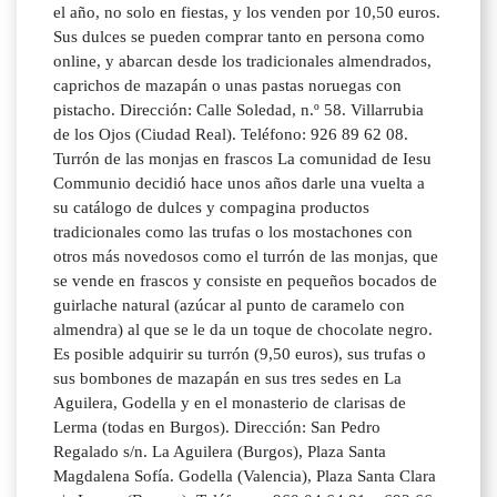
el año, no solo en fiestas, y los venden por 10,50 euros.
Sus dulces se pueden comprar tanto en persona como
online, y abarcan desde los tradicionales almendrados,
caprichos de mazapán o unas pastas noruegas con
pistacho. Dirección: Calle Soledad, n.º 58. Villarrubia
de los Ojos (Ciudad Real). Teléfono: 926 89 62 08.
Turrón de las monjas en frascos La comunidad de Iesu
Communio decidió hace unos años darle una vuelta a
su catálogo de dulces y compagina productos
tradicionales como las trufas o los mostachones con
otros más novedosos como el turrón de las monjas, que
se vende en frascos y consiste en pequeños bocados de
guirlache natural (azúcar al punto de caramelo con
almendra) al que se le da un toque de chocolate negro.
Es posible adquirir su turrón (9,50 euros), sus trufas o
sus bombones de mazapán en sus tres sedes en La
Aguilera, Godella y en el monasterio de clarisas de
Lerma (todas en Burgos). Dirección: San Pedro
Regalado s/n. La Aguilera (Burgos), Plaza Santa
Magdalena Sofía. Godella (Valencia), Plaza Santa Clara