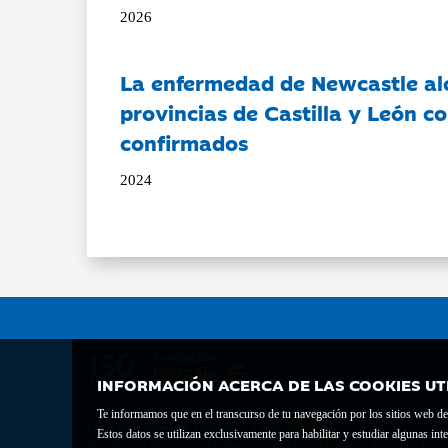
2026
La enfermedad de Newcastle al
provincias de Castilla y León c
confirmados
2024
INFORMACIÓN ACERCA DE LAS COOKIES UT
Te informamos que en el transcurso de tu navegación por los sitios web del 
Fundación Bancaria Ibercaja C.I.F. G-50000652.
Estos datos se utilizan exclusivamente para habilitar y estudiar algunas 
Inscrita en el Registro de Fundaciones del Mº de Educación, Cultura y Depor