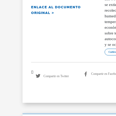
se ext
ENLACE AL DOCUMENTO
recolec
ORIGINAL >
humeda
tempera
económi
sobre 
autocon
y se oc
Cultiv
Compartir en Faceb
Compartir en Twitter