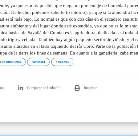
iende, ya que es muy posible que tenga un porcentaje de humedad por 
ción. De hecho, podemos saberlo (o intuirlo), ya que si la almendra ha 
d será más bajo. Lo normal es que con dos días en el secadero sea sufi
tura ambiente y del lugar donde esté extendida, ya que no es lo mismo e
ca básica de Savallà del Comtat es la agricultura, dedicada casi toda al
todo trigo y cebada. También hay algún pequeño sector de viñedo y el re
sumo situados en el lado izquierdo del río Corb. Parte de la población 
upa de la tierra los fines de semana. En cuanto a la ganadería, cabe me
o de frutos secos
Almendra
Secaderos
ook
Compartir en LinkedIn
Imprimir