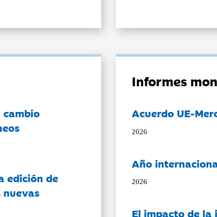
Informes mon
l cambio
Acuerdo UE-Mer
neos
2026
Año internaciona
a edición de
2026
s nuevas
El impacto de la i