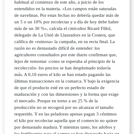
habitual al comienzo de este año, a juicio de los
entendidos en la materia. «Los campos están saturadas
de navelinas. Por estas fechas no debería quedar más de
un 5 o un 10% por recolectar y a día de hoy debe haber
más de un 30 %», calcula el citricultor Ricard Fillol,
delegado de La Unió de Llauradors en la Costera, que
califica de «ruinosa» la campaña, en su recta final. La
razón no es demasiado difícil de entender: los
agricultores consultados por este diario confirman que,
lejos de remontar -como se esperaba al principio de la
recolección- los precios se han desplomado todavía
más. A 0,10 euros el kilo se han estado pagando las
últimas transacciones en la comarca. Y bajo la exigencia
de que el producto esté en un perfecto estado de
maduración y con las dimensiones y la forma que exige
el mercado. Porque en torno a un 25 % de la
producción no se recogerá por no alcanzar el tamaño
requerido. Y en las peladoras apenas pagan 3 céntimos
el kilo por recolectar aquella que el comercio no quiere
por demasiado madura. Y mientras tanto, los adobos y
los fertilizantes para el campo se han disparado hasta un