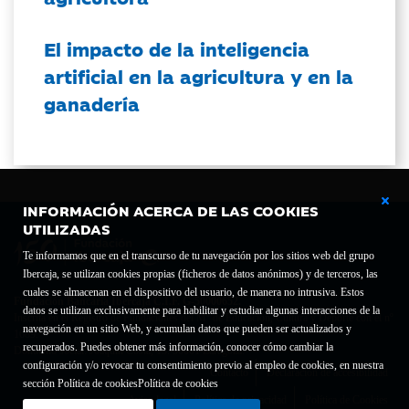
El impacto de la inteligencia
artificial en la agricultura y en la
ganadería
INFORMACIÓN ACERCA DE LAS COOKIES
UTILIZADAS
Te informamos que en el transcurso de tu navegación por los sitios web del grupo
Ibercaja, se utilizan cookies propias (ficheros de datos anónimos) y de terceros, las
cuales se almacenan en el dispositivo del usuario, de manera no intrusiva. Estos
Fundación Bancaria Ibercaja C.I.F. G-50000652.
datos se utilizan exclusivamente para habilitar y estudiar algunas interacciones de la
Inscrita en el Registro de Fundaciones del Mº de Educación, Cultura y Deporte con el nº
navegación en un sitio Web, y acumulan datos que pueden ser actualizados y
1689.
recuperados. Puedes obtener más información, conocer cómo cambiar la
Domicilio social: Joaquín Costa, 13. 50001 Zaragoza.
configuración y/o revocar tu consentimiento previo al empleo de cookies, en nuestra
Contacto
Declaración de accesibilidad
sección Política de cookies
Política de cookies
Aviso legal
Política de privacidad
Política de Cookies