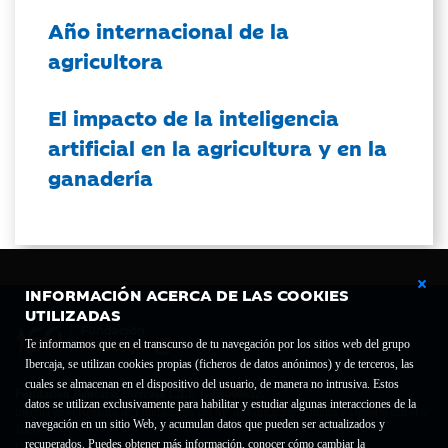
Año internacional de la
agricultora
El impacto de la inteligencia
artificial en la agricultura y en la
ganadería
INFORMACIÓN ACERCA DE LAS COOKIES
UTILIZADAS
Te informamos que en el transcurso de tu navegación por los sitios web del grupo
Ibercaja, se utilizan cookies propias (ficheros de datos anónimos) y de terceros, las
cuales se almacenan en el dispositivo del usuario, de manera no intrusiva. Estos
Fundación Bancaria Ibercaja C.I.F. G-50000652.
datos se utilizan exclusivamente para habilitar y estudiar algunas interacciones de la
Inscrita en el Registro de Fundaciones del Mº de Educación, Cultura y Deporte con el nº
navegación en un sitio Web, y acumulan datos que pueden ser actualizados y
1689.
recuperados. Puedes obtener más información, conocer cómo cambiar la
Domicilio social: Joaquín Costa, 13. 50001 Zaragoza.