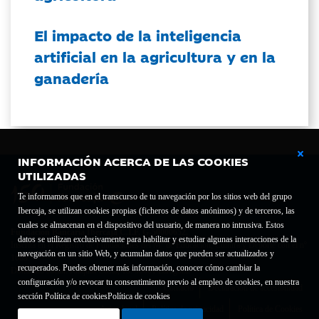
El impacto de la inteligencia
artificial en la agricultura y en la
ganadería
INFORMACIÓN ACERCA DE LAS COOKIES
UTILIZADAS
Te informamos que en el transcurso de tu navegación por los sitios web del grupo
Ibercaja, se utilizan cookies propias (ficheros de datos anónimos) y de terceros, las
cuales se almacenan en el dispositivo del usuario, de manera no intrusiva. Estos
Fundación Bancaria Ibercaja C.I.F. G-50000652.
datos se utilizan exclusivamente para habilitar y estudiar algunas interacciones de la
Inscrita en el Registro de Fundaciones del Mº de Educación, Cultura y Deporte con el nº
navegación en un sitio Web, y acumulan datos que pueden ser actualizados y
1689.
recuperados. Puedes obtener más información, conocer cómo cambiar la
Domicilio social: Joaquín Costa, 13. 50001 Zaragoza.
configuración y/o revocar tu consentimiento previo al empleo de cookies, en nuestra
Contacto
Declaración de accesibilidad
sección Política de cookies
Política de cookies
Aviso legal
Política de privacidad
Política de Cookies