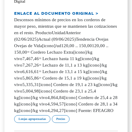
Digital
ENLACE AL DOCUMENTO ORIGINAL >
Descensos mínimos de precios en los corderos de
mayor peso, mientras que se mantienen las cotizaciones
en el resto. ProductoUnidadAnterior
(02/06/2025)Actual (09/06/2025)Tendencia Ovejas
Ovejas de Vida[icono]/ud120,00 .. 150,00120,00 ..
150,00= Cordero Lechazo Extra[icono]/kg
vivo7,467,46= Lechazo hasta 11 kg[icono]/kg
vivo7,267,26= Lechazo de 11,1 a 13 kg[icono]/kg
vivo6,616,61= Lechazo de 13,1 a 15 kg[icono]/kg
vivo5,865,86= Cordero de 15,1 a 19 kg[icono]/kg
vivo5,335,31[icono] Cordero de 19,1 a 23 kg[icono]/kg
vivo5,004,98[icono] Cordero de 23,1 a 25,4
kg[icono]/kg vivo4,864,84[icono] Cordero de 25,4 a 28
kg[icono]/kg vivo4,594,57[icono] Cordero de 28,1 a 34
kg[icono]/kg vivo4,294,27[icono] Fuente: EFEAGRO
Lonjas agropecuarias
Precios