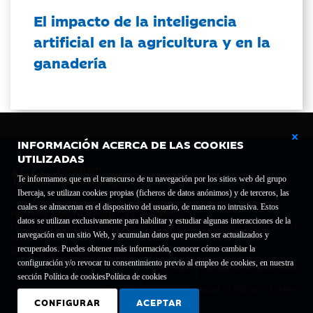
El impacto de la inteligencia
artificial en la agricultura y en la
ganadería
INFORMACIÓN ACERCA DE LAS COOKIES
UTILIZADAS
Te informamos que en el transcurso de tu navegación por los sitios web del grupo
Ibercaja, se utilizan cookies propias (ficheros de datos anónimos) y de terceros, las
cuales se almacenan en el dispositivo del usuario, de manera no intrusiva. Estos
Fundación Bancaria Ibercaja C.I.F. G-50000652.
datos se utilizan exclusivamente para habilitar y estudiar algunas interacciones de la
Inscrita en el Registro de Fundaciones del Mº de Educación, Cultura y Deporte con el nº
navegación en un sitio Web, y acumulan datos que pueden ser actualizados y
1689.
recuperados. Puedes obtener más información, conocer cómo cambiar la
Domicilio social: Joaquín Costa, 13. 50001 Zaragoza.
configuración y/o revocar tu consentimiento previo al empleo de cookies, en nuestra
Contacto
Declaración de accesibilidad
sección Política de cookies
Política de cookies
Aviso legal
Política de privacidad
Política de Cookies
CONFIGURAR
ACEPTAR