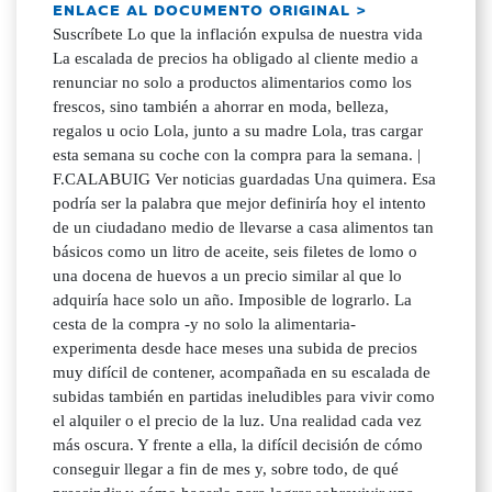
ENLACE AL DOCUMENTO ORIGINAL >
Suscríbete Lo que la inflación expulsa de nuestra vida La escalada de precios ha obligado al cliente medio a renunciar no solo a productos alimentarios como los frescos, sino también a ahorrar en moda, belleza, regalos u ocio Lola, junto a su madre Lola, tras cargar esta semana su coche con la compra para la semana. | F.CALABUIG Ver noticias guardadas Una quimera. Esa podría ser la palabra que mejor definiría hoy el intento de un ciudadano medio de llevarse a casa alimentos tan básicos como un litro de aceite, seis filetes de lomo o una docena de huevos a un precio similar al que lo adquiría hace solo un año. Imposible de lograrlo. La cesta de la compra -y no solo la alimentaria- experimenta desde hace meses una subida de precios muy difícil de contener, acompañada en su escalada de subidas también en partidas ineludibles para vivir como el alquiler o el precio de la luz. Una realidad cada vez más oscura. Y frente a ella, la difícil decisión de cómo conseguir llegar a fin de mes y, sobre todo, de qué prescindir y cómo hacerlo para lograr sobrevivir una semana más. El camino no es sencillo. Mucho menos cuando se habla del comer. «Se están modificando los hábitos de consumo, sobre todo a la hora de comprar productos que han tenido una subida de precios muy importante». Lo dice Vicente Inglada, secretario general de la Unión de Consumidores de la Comunitat Valenciana, que apunta a que con unos costes disparados «se prioriza [aún más] el precio y los productos que están en oferta» sobre la calidad de los mismos. Pero en la 'lista negra' de las compras, no obstante, sobresale una categoría: los frescos. Según los últimos datos de la compañía de Big Data IRi, en junio la demanda de frescos se desplomó un 3,6 %, la mayor entre sus principales indicadores y una tendencia al alza. La explicación está en las subidas del 20 % o más que han sufrido en los últimos meses y que los hacen casi un bien inalcanzable. Lola, que hace la compra para los próximos días con su madre en un supermercado de L'Hort de Senabre, en el distrito valenciano de Jesús, ha dejado «de comprar la carne al corte, la charcutería, la pescadería, etc.» y ahora lo busca «todo congelado». «Con un paquete [de pescado congelado] que te dura dos semanas, intentas arreglarlo porque no te da para más», añade antes de perfilar cómo el auge de precios ha cambiado, incluso, su forma de cocinar. «Antes hacías un cocido con toda la carne, con hueso de jamón, ternera y todo y ahora compras espinazo de pollo que cuesta un euro y pico y unas poquitas verduras y haces caldo y ya está», resalta. Pero el de Lola no es un caso único. Concha, que carga junto a su hija Laura varias bolsas con lo que acaba de adquirir, reconoce que la cesta de la compra hoy «le asusta un montón». «Dejas de comprar pescado fresco, carne, verduras... al final es que no sabes qué comprar porque todo ha subido», destaca. Cristel, junto a su bebé Elsa, en una calle del barrio valenciano de L'Hort de Senabre. | F.CALABUIG Lista que no deja de elevarse No en vano, la lista de productos que decrecen en la cesta no es pequeña. Aceite de oliva, pastas de mayor calidad, derivados lácteos, huevos y una gran sucesión de artículos, muchos de ellos básicos, reducen su volumen en la cesta. También la fruta, «que la hemos dejado de comer porque es muy cara», explica Cristel, que junto a su bebé Elsa se encuentra parada delante de una guardería. La joven reconoce que ahora sus compras son «menos grandes» que antes, una visión en la que también incide Rafael Torres, presidente de la Confederació del Comerç, Servicis i Autònoms de la Comunitat Valenciana (Confecomerç CV), que apunta a que, al gastarse más en alimentación comprando menos productos, la ciudadanía está optando «por bajar el ticket medio» y reducir el carrito en otras cosas. «No te puedes permitir ni berberechos, ni anchoas, ni mejillones, ni queso curado. Lo tienes que descartar», afirma sobre ello Lola. También en la alimentación hay otros 'caprichos' que acaban cayendo. Para Miquel, que acaba de salir del supermercado y para quien la cesta de la compra se ha convertido en algo que «da mal rollo, porque vienes a por tres cositas puntuales y al final además de que picas más, se te van 30 o 35 euros con nada», son las bebidas azucaradas. «Ya no coges quizás la Coca-Cola de turno, sino que coges otra de la marca blanca y ya está», remarca. «Tiras más de eso», enfatiza. Porque esta marca de distribuidor es uno de las apuestas recurrentes cuando se habla de épocas de 'vacas flacas'. Así lo explicaba a este diario Pedro Reig, director de la Asociación de Supermercados de la Comunidad Valenciana (Asucova), que destacaba que todas las cadenas de distribución alimentaria de dicha patronal habían «incrementado su cuota de marca propia». No en vano, según cifras dadas a conocer esta semana por NielsenIQ, en alimentación la marca blanca representa casi ya la mitad de las compras (48,8 %). Miquel, a su salida de un supermercado esta semana. | F.CALABUIG Renuncias variadas Sin embargo, el alza de precios también obliga a expulsar del día a día muchas más cosas que la comida. Son situaciones que se ven, por ejemplo, con la moda. Como explica Juan Motilla, presidente de Unió Gremial, «la ropa es uno de los sectores que peor lo está pasando, porque nos podemos aguantar con el mismo vestido otro año», una línea en la que coincide también Torres, que apunta a que si antes «te comprabas tres pares de zapatos, cuatro camisas y tres pantalones ahora se está racionando en esto». Para Concha y Laura, la opción de comprar textil se ha reducido «a las rebajas y al Primark, que es donde está todo más barato». Lola, directamente, señala al mercadillo como el lugar al que ahora recurre para ese ahorro, «al dos por un euro». En esta misma línea, y en pleno mes de septiembre, esta mayor reserva económica se busca también en la 'vuelta al cole'. Fuentes de El Corte Inglés aseguran a este diario que ahora mismo en sus outlets, «lo más solicitado es ropa para niño y niña, zapatería, chándales y mochilas». Además, estas mismas fuentes resaltan que «también está siendo más solicitada que nunca» la opción de dividir el pago de la 'vuelta al cole' en varios plazos, todo ello en un momento de mayor tensión económica para los bolsillos de los clientes. En este sentido, Inglada añade que «se están reutilizando productos que tenían en casa, [como los uniformes], y que pueden seguir dando un uso». En esta búsqueda del ahorro, otro caso de renuncias se acaba dando en la belleza o el cuidado personal, que o bien desaparece o bien se busca en algo más económico. Esto último es lo que ha hecho Concha para una boda cercana con su maquillaje, donde ha adquirido «el de cinco euros, que me hace el mismo efecto que otro más caro». Cristel, por su parte, afirma que con los precios actuales, productos como un pintauñas «no son importantes, prefiero que mi hija pueda tener pañales, juguetes, su leche, porque la belleza lo puedo hacer más adelante». No obstante, incluso en los pañales, la joven reconoce que ha cambiado de marca y ahora se lleva «el más barato». Asimismo, estas renuncias llegan también a otros horizontes como el de los cumpleaños, hasta el punto -explica Lola- «de decir casi siempre que no puedes ir porque no te puedes permitir comprar el regalo». O también buscar alternativas, por ejemplo, cuando se desea regalar flores. «Si quieres hacer un agasajo seguirás regalando flores, pero ya no será rosas, sino otras en menor cantidad y con menos coste», subraya sobre ello Motilla. Lo mismo sucede con la joyería o los perfumes caros, que como sintetiza Torres «es algo más de capricho personal». Por ello, el dirigente de Confecomerç cree que ahora mismo «se puede pensar que aunque se tenga dinero no es el momento de comprarlo». Y no solo eso. Porque pese a que a la larga la adquisición de un producto pueda suponer un ahorro, el contexto económico actual de las familias puede acabar impidiendo llevar a cabo una gran inversión. Es lo que sucede con los electrodomésticos. A pesar de que la factura de la luz sigue marcando picos máximos, comprarlos más sostenibles resulta, en muchas situaciones, imposible. Es lo que le sucede a Lola, que afirma que acabas «tirando con el que tienes hasta que se estropee del todo». «Nosotros tenemos la nevera para cambiar y no podemos», asegura. Un caso similar al de la tecnología, donde muchas veces se posterga más o se rechaza su cambio por un modelo nuevo. A ello se suma la búsqueda de un menor uso por el ahorro. Cristel , incluso, reconoce que no solo pone menos el aire acondicionado, sino también el microondas, el calentador o «la nevera, que la desenchufamos, sino hay muchas cosas, para ahorrar». Ciudadanos comprando frutas en un local de barrio, esta semana. | F.CALABUIG Menos ocio y hostelería Tras un mes de agosto en el que tanto Torres como Motilla destacan que se han podido sumar buenas cifras, especialmente en aquellos lugares y sectores más marcados por el turismo, la realidad es que rutinas como salir a tomar algo o ir al cine encuentran hoy un menor impacto. «Las familias con menos recursos están optando por dejar de lado el ocio y este se está convirtiendo en algo exclusivamente para clases medio-altas», explica Inglada. Lola es una prueba de ello, ya que asegura que en su caso el cine «no me lo puedo permitir a no ser que te coincida con el día del espectador. Y no siempre». Situación similar ocurre con el aperitivo en el bar, optando por no ir o hacerlo directamente en el hogar. «Yo salgo menos, una vez al mes. Antes me iba cada fin de semana, pero ahora no puedo porque todo ha subido. Y miras también más la carta», sintetiza Cristel. «Nos tomamos un aperitivillo, pero mucho menos que antes», añade Concha. Fuentes de la Federación de Hostelería de Valencia corroboran esta visión y apuntan a que un 42 % de sus asociados encuestados esta semana afirmaron «que los clientes han reducido su gasto habitual» tras la subida de