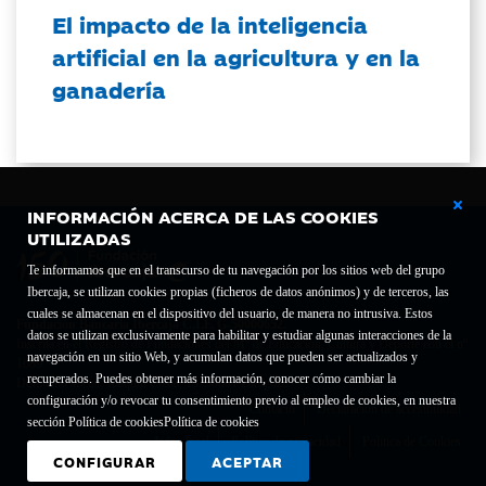
El impacto de la inteligencia
artificial en la agricultura y en la
ganadería
INFORMACIÓN ACERCA DE LAS COOKIES
UTILIZADAS
Te informamos que en el transcurso de tu navegación por los sitios web del grupo
Ibercaja, se utilizan cookies propias (ficheros de datos anónimos) y de terceros, las
cuales se almacenan en el dispositivo del usuario, de manera no intrusiva. Estos
Fundación Bancaria Ibercaja C.I.F. G-50000652.
datos se utilizan exclusivamente para habilitar y estudiar algunas interacciones de la
Inscrita en el Registro de Fundaciones del Mº de Educación, Cultura y Deporte con el nº
navegación en un sitio Web, y acumulan datos que pueden ser actualizados y
1689.
recuperados. Puedes obtener más información, conocer cómo cambiar la
Domicilio social: Joaquín Costa, 13. 50001 Zaragoza.
configuración y/o revocar tu consentimiento previo al empleo de cookies, en nuestra
Contacto
Declaración de accesibilidad
sección Política de cookies
Política de cookies
Aviso legal
Política de privacidad
Política de Cookies
CONFIGURAR
ACEPTAR