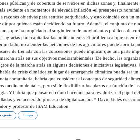
ones públicas y de cobertura de servicios en dichas zonas y, finalmente
ás evidente en momentos de elevada inflación -el presupuesto nominal 
a razones objetivas para sentirse perjudicado, y esto coincide con un
 oír por quiénes están decidiendo su futuro. Además, el conjunto de nue
nos, que ha propiciado el surgimiento de movimientos políticos de corte
as agrarias para capitalizarlas políticamente. El problema al que se enf
r un lado, no atender las peticiones de los agricultores puede abrir la 
asarse de frenada con las concesiones puede implicar que una parte impo
marcha atrás en sus objetivos medioambientales. De hecho, las organiz
igros de la marcha atrás en algunas decisiones e iniciativas legislativas.
hable de crisis climática en lugar de emergencia climática pueda ser un 
ncia comunitaria, habría que considerar el concepto de seguridad alimenta
os medioambientales, pero sí de flexibilizar los plazos en función de la
ogía. Y habría que pensar en cómo hacemos para revalorizar el papel del
olladas y en acelerado proceso de digitalización. * David Uclés es econ
ador y profesor de ISAM Education
a agraria
Europa