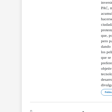
inversi
PAC, m
acumul
hacerse
ciudada
protest
que, po
pero p
dando 
los pel
que se 
prefere
objetiv
tecnol
desarr
divulg
Polític