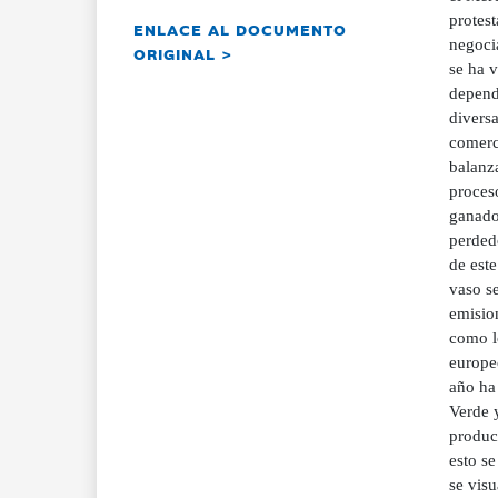
protes
ENLACE AL DOCUMENTO
negoci
ORIGINAL >
se ha v
depende
diversa
comerci
balanza
proces
ganador
perded
de este
vaso s
emisio
como lo
europe
año ha 
Verde y
produc
esto se
se visu