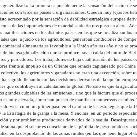
ta generalizada. La primera es posiblemente la sensación del sector de 
aciones con terceros países u organizaciones. Quedan muy lejos los tiem
isto acrecentado por la sensación de debilidad estratégica europea deri
ncia de las importaciones de material sanitario nos puso en alerta. Ade
s manifestaciones en los distintos países en las que se focalizaban los
ales que, a juicio de los agricultores, generaban condiciones de compete
 comercial alimentaria es favorable a la Unión año tras año y no se pro
o de intensa globalización que se produce tras la caída del muro de Ber
es y perdedores. Los trabajadores de baja cualificación de los países oc
ores frente al impulso de un Oriente que renacía capitaneado por China 
 colectivo, los agricultores y ganaderos no eran una excepción, sobre t
e ha seguido llenando con las decisiones derivadas de la opción europea
nes que contribuyen al calentamiento global. No solo es que la agricult
s grandes culpables de las emisiones , sino que la factura que el proces
o es muy elevada, como han puesto de manifiesto numerosos estudios. 
sido vista como un primer paso en el camino de las estrategias que la U
 la Estrategia de la granja a la mesa. Y encima, en un periodo especial
ción y por problemas productivos derivados de la sequía. Descárguese
 le suma que el sector es consciente de la pérdida de peso político y so
aliza en la despoblación de las zonas rurales (en las que tiene lugar el d