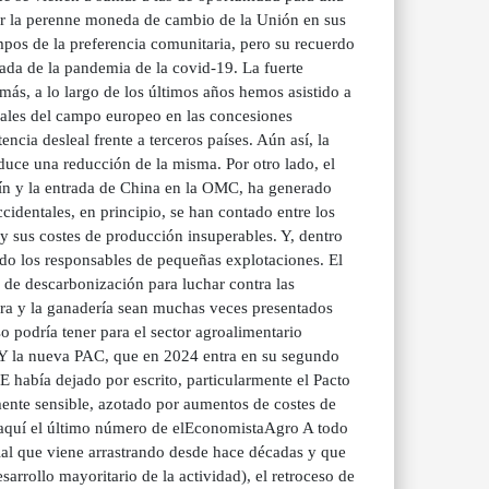
ser la perenne moneda de cambio de la Unión en sus
pos de la preferencia comunitaria, pero su recuerdo
vada de la pandemia de la covid-19. La fuerte
más, a lo largo de los últimos años hemos asistido a
 males del campo europeo en las concesiones
ncia desleal frente a terceros países. Aún así, la
duce una reducción de la misma. Por otro lado, el
lín y la entrada de China en la OMC, ha generado
cidentales, en principio, se han contado entre los
y sus costes de producción insuperables. Y, dentro
odo los responsables de pequeñas explotaciones. El
 de descarbonización para luchar contra las
ura y la ganadería sean muchas veces presentados
o podría tener para el sector agroalimentario
Y la nueva PAC, que en 2024 entra en su segundo
E había dejado por escrito, particularmente el Pacto
mente sensible, azotado por aumentos de costes de
 aquí el último número de elEconomistaAgro A todo
cial que viene arrastrando desde hace décadas y que
esarrollo mayoritario de la actividad), el retroceso de