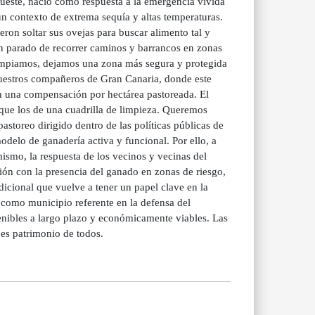
este, nació como respuesta a la emergencia vivida
un contexto de extrema sequía y altas temperaturas.
ieron soltar sus ovejas para buscar alimento tal y
n parado de recorrer caminos y barrancos en zonas
limpiamos, dejamos una zona más segura y protegida
uestros compañeros de Gran Canaria, donde este
en una compensación por hectárea pastoreada. El
 que los de una cuadrilla de limpieza. Queremos
pastoreo dirigido dentro de las políticas públicas de
odelo de ganadería activa y funcional. Por ello, a
smo, la respuesta de los vecinos y vecinas del
ión con la presencia del ganado en zonas de riesgo,
icional que vuelve a tener un papel clave en la
o como municipio referente en la defensa del
stenibles a largo plazo y económicamente viables. Las
es patrimonio de todos.