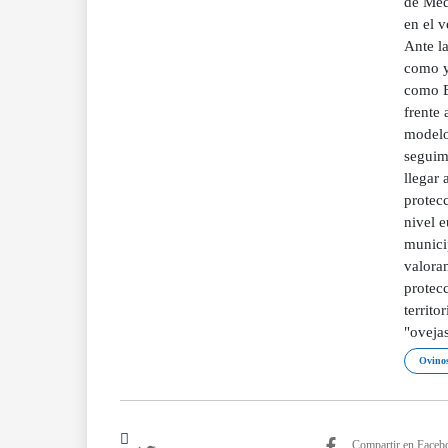
de Med
en el v
Ante la
como y
como E
frente
modelo
seguim
llegar 
protecc
nivel 
munici
valoran
protecc
territo
"oveja
Ovino
Compartir en Faceb