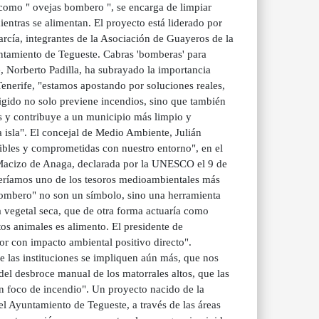
como " ovejas bombero ", se encarga de limpiar
entras se alimentan. El proyecto está liderado por
rcía, integrantes de la Asociación de Guayeros de la
ntamiento de Tegueste. Cabras 'bomberas' para
e, Norberto Padilla, ha subrayado la importancia
Tenerife, "estamos apostando por soluciones reales,
gido no solo previene incendios, sino que también
s y contribuye a un municipio más limpio y
 isla". El concejal de Medio Ambiente, Julián
ibles y comprometidas con nuestro entorno", en el
Macizo de Anaga, declarada por la UNESCO el 9 de
rderíamos uno de los tesoros medioambientales más
bombero" no son un símbolo, sino una herramienta
a vegetal seca, que de otra forma actuaría como
os animales es alimento. El presidente de
r con impacto ambiental positivo directo".
 las instituciones se impliquen aún más, que nos
l desbroce manual de los matorrales altos, que las
n foco de incendio". Un proyecto nacido de la
el Ayuntamiento de Tegueste, a través de las áreas