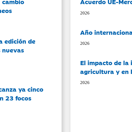
l cambio
Acuerdo UE-Mer
neos
2026
Año internaciona
a edición de
2026
s nuevas
El impacto de la i
agricultura y en
2026
canza ya cinco
on 23 focos