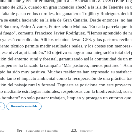
ioambiente y Sector Primario, junto a la Asociación AGUAVITE de Tegu
erano de 2023, cuando un gran incendio afectó a la isla de Tenerife en 
 falta de pasto en los corrales, los ganaderos Trujillo y Rodríguez decid
a se estaba haciendo en la isla de Gran Canaria. Desde entonces, no ha
l Socorro, Pedro Álvarez, Portezuelo o Molina. "En cada parcela que 
 al fuego", comenta Francisco Javier Rodríguez. "Hemos aprendido de n
 ya está consolidado. Allí los rebaños llevan GPS, y los pastores recib
iento técnico permite medir resultados reales, y los costes son menores
a ese nivel aquí también." El objetivo es lograr una integración total del 
ión del entorno rural y forestal, garantizando así la continuidad de un m
europeo se ha lanzado la campaña "Más pastoreo, menos postureo". Asimi
pio ha sido muy positiva. Muchos residentes han expresado su satisfacc
do tanto el impacto ambiental como la recuperación de una práctica trad
ión del paisaje rural y forestal. Tegueste se posiciona con este proyect
rio mediante estrategias naturales, respetuosas con la biodiversidad, so
s bombero" no solo pastan: trabajan, limpian y protegen un entorno que 
s
Desarrollo sostenible
ook
Compartir en LinkedIn
Imprimir