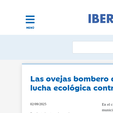
MENÚ
Las ovejas bombero d
lucha ecológica cont
02/09/2025
En el c
munici