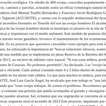
ervación ecológica. Un rebaño de 400 ovejas, conocidas popularmente 
os, caminos y parcelas, actuando como un eficaz cortafuegos natural mi
naderos José Manuel Trujillo Hernández y Francisco Javier Rodríguez Ga
de Tegueste (AGUAVITE), y cuenta con el respaldo institucional del Ayu
r incendios forestales en Tenerife Así son las ovejas bombero El alcald
gica de las ovejas bombero donde el municipio es pionero en la isla de 
icas y respetuosas con el medio ambiente. Este modelo de pastoreo diri
a nuestro sector ganadero, favorece el mantenimiento de los ecosistema
ible. Es un proyecto que queremos consolidar como ejemplo para toda la
uez, ha subrayado la importancia de "buscar soluciones eficaces, sosten
de una medida que se implementa en plena Reserva de la Biosfera del 
e 2015, un enclave de altísimo valor natural. "Si esta zona ardiera, pe
antes de Canarias. No podemos permitirlo", ha declarado. Las "ovejas 
al y eficiente. Cada animal consume entre 4 y 5 kilos diarios de materi
tible en los meses más cálidos. Lo que para muchos es maleza, para est
TE, José Luis García Ángel, ha recalcado que este trabajo es "una labo
ando que "estas ovejas trabajan. Se comen el problema. Necesitamos que
 a contratar una persona que pueda acompañar al ganado y encargarse de
 no pueden alcanzar. Así, evitamos que esa vegetación se convierta en u
cia: respuesta rural al incendio de 2023 Este proyecto, impulsado por 