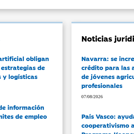
Noticias jurí
artificial obligan
Navarra: se incr
 estrategias de
crédito para las 
 y logísticas
de jóvenes agricu
profesionales
07/08/2026
de información
ámites de empleo
País Vasco: ayud
cooperativismo a