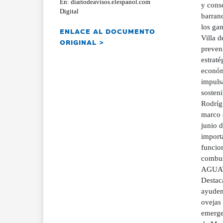
En: diariodeavisos.elespanol.com
y cons
Digital
barranc
los ga
ENLACE AL DOCUMENTO
Villa 
ORIGINAL >
preveni
estraté
económ
impuls
sosten
Rodríg
marco 
junio d
import
funcion
combus
AGUAVI
Destac
ayuden
ovejas
emergen