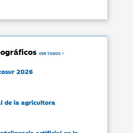
ográficos
VER TODOS
cosur 2026
l de la agricultora
nteligencia artificial en la