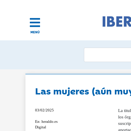
MENÚ
Las mujeres (aún mu
03/02/2025
La titu
los órg
En: heraldo.es
suscri
Digital
aportac