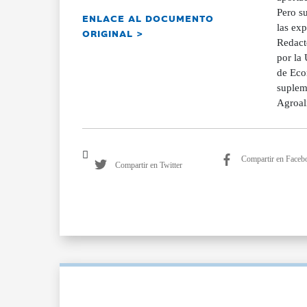
Pero su
ENLACE AL DOCUMENTO
las exp
ORIGINAL >
Redact
por la
de Eco
suplem
Agroal
Compartir en Faceb
Compartir en Twitter