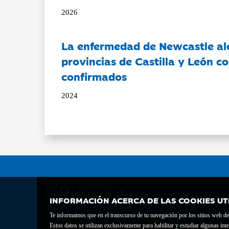
2026
La enfermedad de Newcastle al
provincias de Castilla y León c
confirmados
2024
INFORMACIÓN ACERCA DE LAS COOKIES UT
Te informamos que en el transcurso de tu navegación por los sitios web del 
Fundación Bancaria Ibercaja C.I.F. G-50000652.
Estos datos se utilizan exclusivamente para habilitar y estudiar algunas 