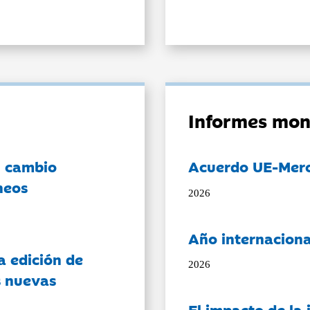
Informes mon
l cambio
Acuerdo UE-Mer
neos
2026
Año internaciona
a edición de
2026
s nuevas
El impacto de la i