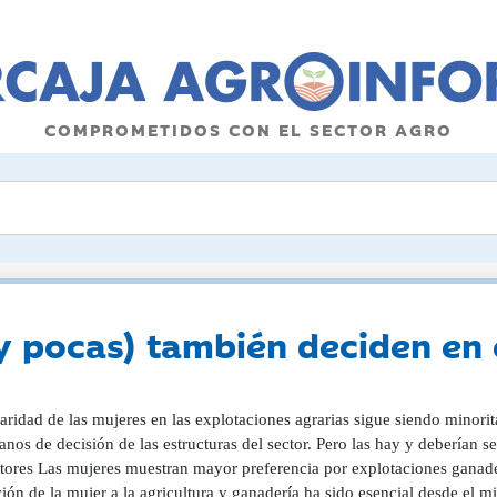
COMPROMETIDOS CON EL SECTOR AGRO
y pocas) también deciden en 
laridad de las mujeres en las explotaciones agrarias sigue siendo minor
anos de decisión de las estructuras del sector. Pero las hay y deberían s
ptores Las mujeres muestran mayor preferencia por explotaciones ganad
ión de la mujer a la agricultura y ganadería ha sido esencial desde el 