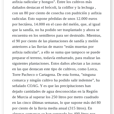
asfixia radicular y hongos". Entre los cultivos más
dañados destacan el brócoli, la coliflor y la lechuga ,
con un 80 por ciento de cosecha con pudrición y asfixia
radicular. Esto supone pérdidas de unos 12.000 euros
por hectárea, 14.000 en el caso del melón, que, al igual
que la sandía, no ha podido ser trasplantado y ahora se
encuentra en los semilleros para ser destruido. Mientras,
el 90 por ciento de las plantaciones de sandía y melón
anteriores a las lluvias de marzo "están muertas por
asfixia radicular", a ello se suma que tampoco se puede
preparar el terreno, todavía embarrado, para realizar las
siguientes plantaciones. Estos daños afectan a las zonas
en las que destacan este tipo de cultivos, como Lorca,
Torre Pacheco o Cartagena. De esta forma, "ninguna
comarca y ningún cultivo ha podido salir indemne", ha
señalado COAG. Y es que las precipitaciones han
dejado cantidades de agua desconocidas en la Región
de Murcia al superar los 250 litros por metro cuadrado
en las cinco últimas semanas, lo que supone más del 80
por ciento de la lluvia media anual (315 litros). En
algunas comarcas se han superado los 400 litros por