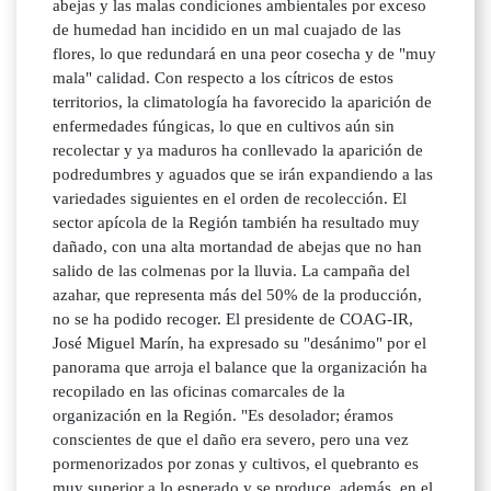
abejas y las malas condiciones ambientales por exceso
de humedad han incidido en un mal cuajado de las
flores, lo que redundará en una peor cosecha y de "muy
mala" calidad. Con respecto a los cítricos de estos
territorios, la climatología ha favorecido la aparición de
enfermedades fúngicas, lo que en cultivos aún sin
recolectar y ya maduros ha conllevado la aparición de
podredumbres y aguados que se irán expandiendo a las
variedades siguientes en el orden de recolección. El
sector apícola de la Región también ha resultado muy
dañado, con una alta mortandad de abejas que no han
salido de las colmenas por la lluvia. La campaña del
azahar, que representa más del 50% de la producción,
no se ha podido recoger. El presidente de COAG-IR,
José Miguel Marín, ha expresado su "desánimo" por el
panorama que arroja el balance que la organización ha
recopilado en las oficinas comarcales de la
organización en la Región. "Es desolador; éramos
conscientes de que el daño era severo, pero una vez
pormenorizados por zonas y cultivos, el quebranto es
muy superior a lo esperado y se produce, además, en el