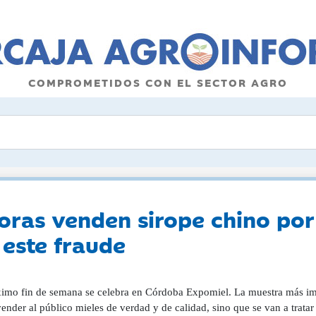
COMPROMETIDOS CON EL SECTOR AGRO
ras venden sirope chino por 
este fraude
ar varias muertes, una de ellas en Algeciras. De todo esto nos habla en esta profunda entrevista Antonio Vázquez, responsable de Apicultura de COAG Andalucía, que estará, como todos los años, presente en Expomiel. Antonio Vázquez, responsable del sector apícola de COAG Andalucía ¿Le veremos de nuevo en Expomiel este año? Sí, sí. El viernes estoy allí. Un año después entre ediciones, ¿qué ha cambiado desde entonces hasta ahora? Pues que ha empeorado muy mucho la presión de la Vespa Orientalis y la pérdida de colmenas en muchas zonas de Andalucía. Se están leyendo noticias de que en Galicia la situación de las avispas invasoras es ya bastante peligroso. hay varios muertos... Van 15 muertos en Galicia por picadura de Vespa Velutina. Lo que pasa es que en los últimos 14 o 15 días han muerto tres personas. ¿Y por qué allí? ¿Qué pasa allí? Pues que son avispas venenosas, y cuando pica una Vespa Velutina, que es la que hay en el Norte, como la Vespa Orientalis aquí, por su tamaño es como si te picaran tres o cuatro avispas o tábarros de los que hemos tenido aquí siempre. ¿Pero en Galicia se está asentando y en otros sitios no hay, o qué? A ver, son dos especies distintas, ¿vale? Aquélla es la Velutina, y donde más fuertemente está asentada es en toda la Cornisa Cantábrica y Galicia. Porque la Velutina a más de 700, 800 metros no prospera bien. Entonces está rodeando España por la costa: Ya viene a la altura de Lisboa o así. Allí hay también en el País Vasco y algo en Navarra. Se está implantando también con fuerza en Cataluña y Aragón. ¿Viene hacia abajo? Sí. Aquí detectamos un nido hace mes y medio. ¿Aquí, dónde? En Málaga, en Alaurín de la Torre. Aquí me refiero a Andalucía. Vimos ejemplares bebiendo cerca de un colmenar. Tanto el Ayuntamiento de Alaurín de la Torre como Medio Ambiente, como COAG, hicimos patrullas y estuvimos más de tres semanas buscando el nido. Nos fue muy difícil de encontrarlo porque estaba en una zona de campo, pero con cerca. Seguíamos los vuelos y cuando llegábamos había una finca privada a la que no se podía acceder. Tuvimos que contar con la Policía Local y finalmente, un mes después localizamos el nido y los eliminamos. Yo creo que a la larga harán frontera natural con la nuestra, la Vespa Orientalis. ¿Y entre ellas no se van a eliminar? Por lo general, y me remito a lo que está pasando en otros países, no. Entre ellas no se van a eliminar, eso garantizado. Lo que hacen es una competencia por la comida y marcan una frontera. Donde llega una no entra la otra, y no se están cruzando mucho por falta de alimentación. Y, evidentemente, en su alimentación entra la abeja. Sí. Es una de sus principales fuentes de alimentación. Pero en Medio Ambiente nos echan el mochuelo a nosotros para que nos apañemos como podamos. Vespa Orientalis en Andalucía FOTO COAG ¿Cómo que se las apañen? No entiendo. Pues que la Administración no está haciendo absolutamente nada y nos dicen que los apicultores lo resolvamos. Llevo cinco años de reuniones con Medio Ambiente y aún no han hecho nada de nada. Y lo digo en mayúsculas y letras bien grandes. Que yo sepa la abeja es tan ganado como la oveja, la vaca o el cerdo. Sí, sí. Eso mismo digo yo, pero como ahora mismo nosotros somos los que hemos dado la voz de alerta, tenemos que resolverlo. Yo llevo 16 reuniones con ellos y no se ha hecho absolutamente nada en cinco años. ¿Y cuál es la excusa? Pues la excusa es que no saben. Una de las cosas que pedimos desde hace tiempo es que se hagan estudios y se investigue, porque es una especie nueva aquí. Pero no se hace. Y sobre todo pedimos que retiren todos los nidos que se encuentren, porque hay miles de nidos que no se destruyen. Y un nido que no se destruye son 100 o 150 nidos para el año siguiente, porque ahora salen las reinas y éstas se establecen y el año que viene por cada reina de ésas es un nido más. Entonces la Administración te dice que en zonas públicas ellos pueden actuar, pero en zonas privadas no, lo cual no es cierto y sin no se actúa es porque no quieren. De hecho, yo les he presentado un protocolo de actuaciones que si ellos no pueden, y les he dicho que formen a apicultores. Yo se los facilito en cada comarca. Y que cuando se localice en una zona privada el dueño de esa finca o de la casa o de lo que sea se ponga en contacto con el 112, éste lo informa a los apicultores y que actúen. Pero tiene que ser con información clara y concreta y con trajes especiales para luchar contra estas Vespas, porque son más grandes y atraviesan nuestros trajes. Y, por supuesto, que si un apicultor va a retirar un nido, que le paguen por ello. Pero no quieren soltar ni un duro, porque en la última reunión me dijeron que eso al ser un problema medioambiental lo teníamos que pagar nosotros. Es es un problema también de seguridad con posibles muertes, como está ocurriendo en Galicia. No, no. Con muertes ya. Hace un mes murió un hombre en Algeciras. ¿Entonces? ¡ Que no quieren ! Dicen que quien llame al 112 para avisar será el que tenga que pagar. Y yo les digo que si un agricultor tiene que pagar eso, lo más normal es que no diga que tiene el nido. De ese modo, el problema pertenece y se multiplica con cada nido que no se destruya, que es lo que está pasando ya. Por ejemplo, en el valle de Guadalhorce hace dos años se vieron las primeras Y el año pasado la presión aumentó y mataron ya muchas colmenas. Y este año hay zonas en Guadalhorce que han aniquilado todas las colmenas. Atacan más a las abejas porque son como su supermercado privado. Son proteínas. Claro, y son proteínas seguras y fáciles. Pero e