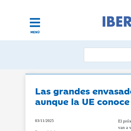
MENÚ
Las grandes envasado
aunque la UE conoce 
03/11/2025
El próximo fin de semana se celebra en Córdoba Expomiel. La muestra más importantes de mieles de Andalucía. Allí. no sólo se van a vender al público mieles de verdad y de calidad, sino que se van a tratar problemas que afectan enormemente al sector como son los siropes que se venden como si fueran mieles sin serlo llegados de China con entrada por diversos países europeos sin ningún control. Pero. tambiñen, y muy especialmente, se hablará de la llegada deshace años de las grandes avispas invasoras, que son muy voraces peligrosas, llegando a provac