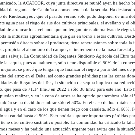
unicado, la ACATCOR, cuya junta directiva se reunió ayer, ha hecho bal
dad de regantes de Cataluña a consecuencia de la sequía. Ha destacado
o de Riudecanyes , que el pasado verano sólo pudo disponer de una dota
nte agua para el riego de sus dos cultivos principales, el avellano y el 
ad de arrancar los avellanos que no tengan otras alternativas de riego, 
oda la industria agroalimentaria que gira en torno a estos cultivos. De
epercusión directa sobre el productor, tiene repercusiones sobre toda la 
s , propicia el abandono del campo , el incremento de la masa forestal y
fauna salvaje. La Comunidad de Regantes Sindicato Agrícola del Ebro ta
e la sequía, pues actualmente, sólo tiene disponible el 50% de la conces
mejoras, se prevé que tengan que finalizar el riego a partir del mes de 
cha del arroz en el Delta, así como grandes pérdidas para las zonas donde
dades de Regantes del Ter , la situación de sequía implica una reducci
o, que pasa de 71,14 hm/3 en 2022 a sólo 38 hm/3 para este año. Esto ha
pueden realizar, y en la zona de arroz se ha optado por sembrar sólo el 
mbién se ha decidido sembrar sólo el 50%. En el caso de los frutales co
 agua y en el caso de los que tienen riego con canaleta, sólo el 60%. Po
o su caudal hasta el 50%. Esto podría suponer importantes pérdidas para
tiene otro cultivo sustitutivo posible. La comunidad ha criticado la falt
imos meses y ha pedido una actuación urgente para evitar que la situaci