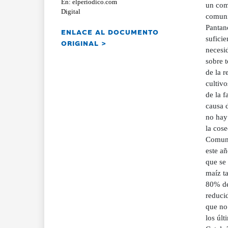
En: elperiodico.com
un com
Digital
comuni
Pantan
ENLACE AL DOCUMENTO
suficie
ORIGINAL >
necesid
sobre t
de la r
cultivo
de la 
causa d
no hay 
la cose
Comuni
este añ
que se 
maíz ta
80% del
reducid
que no 
los últ