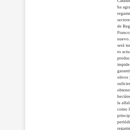
Catalu
ha agr
regant
sectore
de Rega
Francol
nuevo. 
será in
es actu
producc
impide 
garant
olivos 
suficie
obtener
hectáre
la alfa
como la
princip
periód
regant