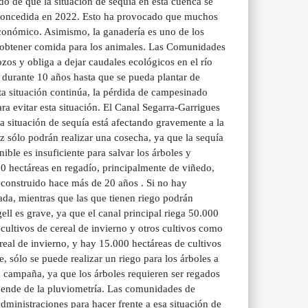
de que la situación de sequía en esta cuenca se
a concedida en 2022. Esto ha provocado que muchos
económico. Asimismo, la ganadería es uno de los
ra obtener comida para los animales. Las Comunidades
zos y obliga a dejar caudales ecológicos en el río
n durante 10 años hasta que se pueda plantar de
ta situación continúa, la pérdida de campesinado
a evitar esta situación. El Canal Segarra-Garrigues
a situación de sequía está afectando gravemente a la
z sólo podrán realizar una cosecha, ya que la sequía
ible es insuficiente para salvar los árboles y
0 hectáreas en regadío, principalmente de viñedo,
a construido hace más de 20 años . Si no hay
ada, mientras que las que tienen riego podrán
ll es grave, ya que el canal principal riega 50.000
 cultivos de cereal de invierno y otros cultivos como
ereal de invierno, y hay 15.000 hectáreas de cultivos
, sólo se puede realizar un riego para los árboles a
la campaña, ya que los árboles requieren ser regados
pende de la pluviometría. Las comunidades de
ministraciones para hacer frente a esa situación de