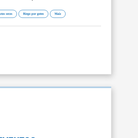
utos secos
Riego por goteo
Maíz