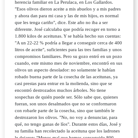
herencia familiar en La Perulaca, en Los Gallardos.
"Esos olivos dieron aceite a mis abuelos y a mis padres
y ahora dan para mi casa y las de mis hijos, es normal
que les tenga cariño", dice. Este año no iba a ser
diferente. José calculaba que podría recoger en torno a
1.800 kilos de aceitunas. Y se había hecho sus cuentas:
"A un 22-22 % podría a llegar a conseguir cerca de 400
litros de aceite", suficientes para las tres familias y unos
compromisos familiares. Pero su gozo entró en un pozo
cuando, este mismo mes de noviembre, encontró en sus
olivos un aspecto desolador: no solamente le habían
robado buena parte de la cosecha de las aceitunas, ya
casi prestas para entrar en la molienda, sino que se
encontró destrozados muchos árboles. No tiene
sospechas de quién puede ser. Sólo sabe que, quienes
fueran, son unos desalmados que no se conformaron
con robarle parte de la cosecha, sino que también le
destrozaron los olivos. "No, no voy a denunciar, para
qué, no tengo ganas de líos". Durante estos días, José y
su familia han recolectado la aceituna que los ladrones
le dejaron: "Menos mal que hemos conseguido 800