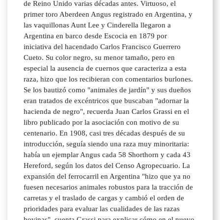
de Reino Unido varias décadas antes. Virtuoso, el
primer toro Aberdeen Angus registrado en Argentina, y
las vaquillonas Aunt Lee y Cinderella llegaron a
Argentina en barco desde Escocia en 1879 por
iniciativa del hacendado Carlos Francisco Guerrero
Cueto. Su color negro, su menor tamaño, pero en
especial la ausencia de cuernos que caracteriza a esta
raza, hizo que los recibieran con comentarios burlones.
Se los bautizó como "animales de jardín" y sus dueños
eran tratados de excéntricos que buscaban "adornar la
hacienda de negro", recuerda Juan Carlos Grassi en el
libro publicado por la asociación con motivo de su
centenario. En 1908, casi tres décadas después de su
introducción, seguía siendo una raza muy minoritaria:
había un ejemplar Angus cada 58 Shorthorn y cada 43
Hereford, según los datos del Censo Agropecuario. La
expansión del ferrocarril en Argentina "hizo que ya no
fuesen necesarios animales robustos para la tracción de
carretas y el traslado de cargas y cambió el orden de
prioridades para evaluar las cualidades de las razas
bovinas", cuenta Grassi para explicar cómo en el nuevo