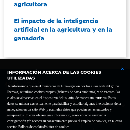
agricultora
El impacto de la inteligencia
artificial en la agricultura y en la
ganadería
INFORMACIÓN ACERCA DE LAS COOKIES
UTILIZADAS
Te informamos que en el transcurso de tu navegación por los sitios web del grupo
Ibercaja, se utilizan cookies propias (ficheros de datos anónimos) y de terceros, las
cuales se almacenan en el dispositivo del usuario, de manera no intrusiva. Estos
Fundación Bancaria Ibercaja C.I.F. G-50000652.
datos se utilizan exclusivamente para habilitar y estudiar algunas interacciones de la
Inscrita en el Registro de Fundaciones del Mº de Educación, Cultura y Deporte con el nº
navegación en un sitio Web, y acumulan datos que pueden ser actualizados y
1689.
recuperados. Puedes obtener más información, conocer cómo cambiar la
Domicilio social: Joaquín Costa, 13. 50001 Zaragoza.
configuración y/o revocar tu consentimiento previo al empleo de cookies, en nuestra
Contacto
Declaración de accesibilidad
sección Política de cookies
Política de cookies