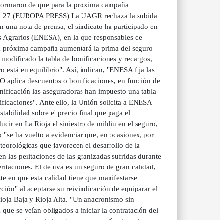
formaron de que para la próxima campaña
ÑO, 27 (EUROPA PRESS) La UAGR rechaza la subida
 una nota de prensa, el sindicato ha participado en
s Agrarios (ENESA), en la que responsables de
 próxima campaña aumentará la prima del seguro
 modificado la tabla de bonificaciones y recargos,
o está en equilibrio". Así, indican, "ENESA fija las
O aplica descuentos o bonificaciones, en función de
nificación las aseguradoras han impuesto una tabla
ificaciones". Ante ello, la Unión solicita a ENESA
tabilidad sobre el precio final que paga el
cir en La Rioja el siniestro de mildiu en el seguro,
se ha vuelto a evidenciar que, en ocasiones, por
eteorológicas que favorecen el desarrollo de la
en las peritaciones de las granizadas sufridas durante
taciones. El de uva es un seguro de gran calidad,
ste en que esta calidad tiene que manifestarse
cción" al aceptarse su reivindicación de equiparar el
ioja Baja y Rioja Alta. "Un anacronismo sin
 que se veían obligados a iniciar la contratación del