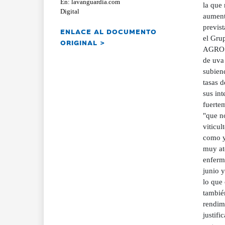
En: lavanguardia.com
la que
Digital
aument
previs
ENLACE AL DOCUMENTO
el Gru
ORIGINAL >
AGROSE
de uva 
subiend
tasas 
sus in
fuertem
"que no
viticul
como y
muy ate
enferme
junio 
lo que 
también
rendim
justifi