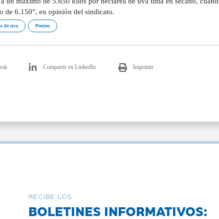
 a un máximo de 5.650 kilos por hectárea de uva tinta en secano, cuando
 de 6.150", en opinión del sindicato.
s de uva
Precios
ook
Compartir en LinkedIn
Imprimir
RECIBE LOS
BOLETINES INFORMATIVOS: