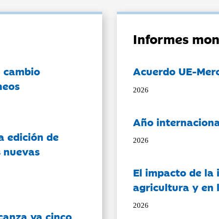
Informes mon
l cambio
Acuerdo UE-Mer
neos
2026
Año internaciona
a edición de
2026
s nuevas
El impacto de la i
agricultura y en
2026
canza ya cinco