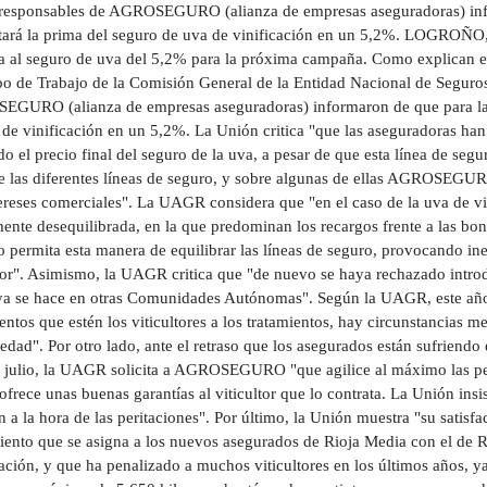
 responsables de AGROSEGURO (alianza de empresas aseguradoras) in
ará la prima del seguro de uva de vinificación en un 5,2%. LOGRO
ta al seguro de uva del 5,2% para la próxima campaña. Como explican en
po de Trabajo de la Comisión General de la Entidad Nacional de Seguro
GURO (alianza de empresas aseguradoras) informaron de que para la
de vinificación en un 5,2%. La Unión critica "que las aseguradoras han
o el precio final del seguro de la uva, a pesar de que esta línea de segur
de las diferentes líneas de seguro, y sobre algunas de ellas AGROSEGUR
tereses comerciales". La UAGR considera que "en el caso de la uva de vi
ente desequilibrada, en la que predominan los recargos frente a las bon
 permita esta manera de equilibrar las líneas de seguro, provocando ines
tor". Asimismo, la UAGR critica que "de nuevo se haya rechazado introdu
a se hace en otras Comunidades Autónomas". Según la UAGR, este año "
ntos que estén los viticultores a los tratamientos, hay circunstancias m
dad". Por otro lado, ante el retraso que los asegurados están sufriendo 
y julio, la UAGR solicita a AGROSEGURO "que agilice al máximo las peri
ofrece unas buenas garantías al viticultor que lo contrata. La Unión insi
 a la hora de las peritaciones". Por último, la Unión muestra "su satisfa
iento que se asigna a los nuevos asegurados de Rioja Media con el de R
cación, y que ha penalizado a muchos viticultores en los últimos años, ya