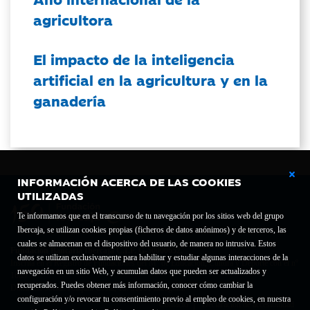
agricultora
El impacto de la inteligencia
artificial en la agricultura y en la
ganadería
INFORMACIÓN ACERCA DE LAS COOKIES
UTILIZADAS
Te informamos que en el transcurso de tu navegación por los sitios web del grupo
Ibercaja, se utilizan cookies propias (ficheros de datos anónimos) y de terceros, las
cuales se almacenan en el dispositivo del usuario, de manera no intrusiva. Estos
Fundación Bancaria Ibercaja C.I.F. G-50000652.
datos se utilizan exclusivamente para habilitar y estudiar algunas interacciones de la
Inscrita en el Registro de Fundaciones del Mº de Educación, Cultura y Deporte con el nº
navegación en un sitio Web, y acumulan datos que pueden ser actualizados y
1689.
recuperados. Puedes obtener más información, conocer cómo cambiar la
Domicilio social: Joaquín Costa, 13. 50001 Zaragoza.
configuración y/o revocar tu consentimiento previo al empleo de cookies, en nuestra
Contacto
Declaración de accesibilidad