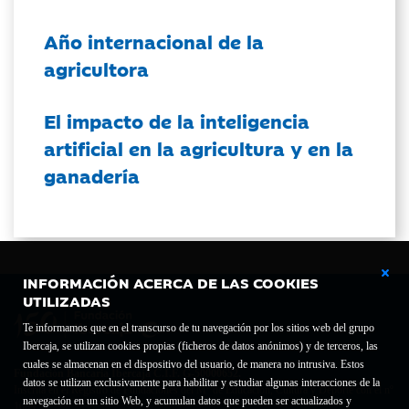
Año internacional de la
agricultora
El impacto de la inteligencia
artificial en la agricultura y en la
ganadería
INFORMACIÓN ACERCA DE LAS COOKIES
UTILIZADAS
Te informamos que en el transcurso de tu navegación por los sitios web del grupo
Ibercaja, se utilizan cookies propias (ficheros de datos anónimos) y de terceros, las
cuales se almacenan en el dispositivo del usuario, de manera no intrusiva. Estos
Fundación Bancaria Ibercaja C.I.F. G-50000652.
datos se utilizan exclusivamente para habilitar y estudiar algunas interacciones de la
Inscrita en el Registro de Fundaciones del Mº de Educación, Cultura y Deporte con el nº
navegación en un sitio Web, y acumulan datos que pueden ser actualizados y
1689.