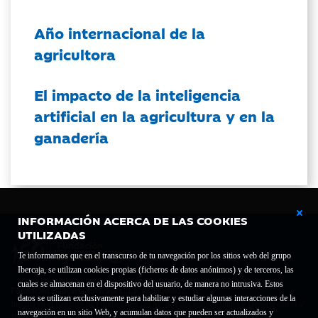
Año internacional de la
agricultora
El impacto de la inteligencia
artificial en la agricultura y en la
ganadería
INFORMACIÓN ACERCA DE LAS COOKIES
UTILIZADAS
Te informamos que en el transcurso de tu navegación por los sitios web del grupo
Ibercaja, se utilizan cookies propias (ficheros de datos anónimos) y de terceros, las
cuales se almacenan en el dispositivo del usuario, de manera no intrusiva. Estos
Fundación Bancaria Ibercaja C.I.F. G-50000652.
datos se utilizan exclusivamente para habilitar y estudiar algunas interacciones de la
Inscrita en el Registro de Fundaciones del Mº de Educación, Cultura y Deporte con el nº
navegación en un sitio Web, y acumulan datos que pueden ser actualizados y
1689.