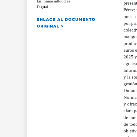
En: financialfood.es
present
Digital
Pérez; 
puesta
ENLACE AL DOCUMENTO
por pr
ORIGINAL >
colecti
mango 
produc
euros 
2025 y
aguaca
inform
y la so
gestión
Durant
Norma s
y ofrec
clara p
de nuev
de tod
objeti