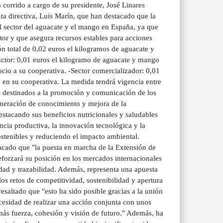
a corrido a cargo de su presidente, José Linares
ta directiva, Luis Marín, que han destacado que la
l sector del aguacate y el mango en España, ya que
or y que asegura recursos estables para acciones
ón total de 0,02 euros el kilogramos de aguacate y
uctor: 0,01 euros el kilogramo de aguacate y mango
io a su cooperativa. -Sector comercializador: 0,01
en su cooperativa. La medida tendrá vigencia entre
os destinados a la promoción y comunicación de los
eneración de conocimiento y mejora de la
stacando sus beneficios nutricionales y saludables
ncia productiva, la innovación tecnológica y la
ostenibles y reduciendo el impacto ambiental.
tacado que "la puesta en marcha de la Extensión de
eforzará su posición en los mercados internacionales
idad y trazabilidad. Además, representa una apuesta
los retos de competitividad, sostenibilidad y apertura
esaltado que "esto ha sido posible gracias a la unión
cesidad de realizar una acción conjunta con unos
más fuerza, cohesión y visión de futuro." Además, ha