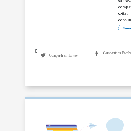
subraya
compar
señalad
consumo
Norma
Compartir en Faceb
Compartir en Twitter