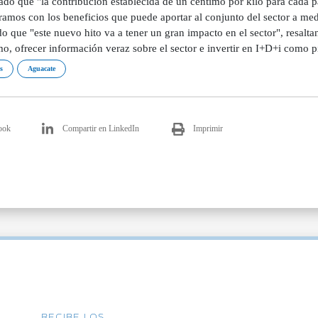
do que "la contribución establecida de un céntimo por kilo para cada par
amos con los beneficios que puede aportar al conjunto del sector a medi
o que "este nuevo hito va a tener un gran impacto en el sector", resalt
, ofrecer información veraz sobre el sector e invertir en I+D+i como pi
s
Aguacate
ook
Compartir en LinkedIn
Imprimir
RECIBE LOS