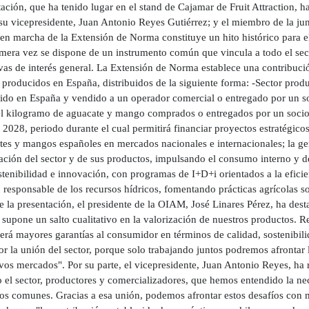
ación, que ha tenido lugar en el stand de Cajamar de Fruit Attraction, h
su vicepresidente, Juan Antonio Reyes Gutiérrez; y el miembro de la jun
 en marcha de la Extensión de Norma constituye un hito histórico para e
imera vez se dispone de un instrumento común que vincula a todo el sect
vas de interés general. La Extensión de Norma establece una contribuci
producidos en España, distribuidos de la siguiente forma: -Sector prod
ido en España y vendido a un operador comercial o entregado por un soc
el kilogramo de aguacate y mango comprados o entregados por un socio 
 2028, periodo durante el cual permitirá financiar proyectos estratégic
tes y mangos españoles en mercados nacionales e internacionales; la g
ación del sector y de sus productos, impulsando el consumo interno y de
stenibilidad e innovación, con programas de I+D+i orientados a la eficie
 responsable de los recursos hídricos, fomentando prácticas agrícolas s
e la presentación, el presidente de la OIAM, José Linares Pérez, ha des
upone un salto cualitativo en la valorización de nuestros productos. R
erá mayores garantías al consumidor en términos de calidad, sostenibil
or la unión del sector, porque solo trabajando juntos podremos afrontar 
os mercados". Por su parte, el vicepresidente, Juan Antonio Reyes, ha r
o el sector, productores y comercializadores, que hemos entendido la ne
vos comunes. Gracias a esa unión, podemos afrontar estos desafíos con 