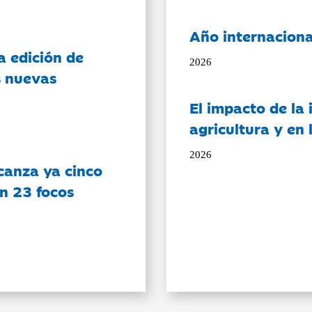
Año internaciona
a edición de
2026
s nuevas
El impacto de la i
agricultura y en
2026
canza ya cinco
on 23 focos