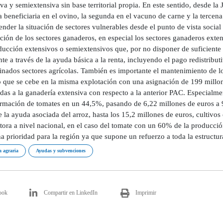
va y semiextensiva sin base territorial propia. En este sentido, desde la
 beneficiaria en el ovino, la segunda en el vacuno de carne y la tercen
ender la situación de sectores vulnerables desde el punto de vista soci
ación de los sectores ganaderos, en especial los sectores ganaderos exte
ucción extensivos o semiextensivos que, por no disponer de suficiente b
nte a través de la ayuda básica a la renta, incluyendo el pago redistrib
inados sectores agrícolas. También es importante el mantenimiento de lo
 que se cebe en la misma explotación con una asignación de 199 millon
das a la ganadería extensiva con respecto a la anterior PAC. Especialme
ormación de tomates en un 44,5%, pasando de 6,22 millones de euros a 9
la ayuda asociada del arroz, hasta los 15,2 millones de euros, cultivo
ora a nivel nacional, en el caso del tomate con un 60% de la producción
a prioridad para la región ya que supone un refuerzo a toda la estructur
a agraria
Ayudas y subvenciones
ook
Compartir en LinkedIn
Imprimir