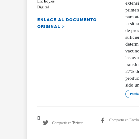
En: hoy.es
extensi
Digital
primera
para at
ENLACE AL DOCUMENTO
la situ
ORIGINAL >
de prod
suficie
determ
vacuno
las ayu
transf
27% de 
product
sido un
Polític
Compartir en Faceb
Compartir en Twitter