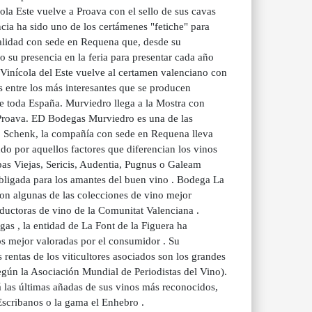
la Este vuelve a Proava con el sello de sus cavas
a ha sido uno de los certámenes "fetiche" para
calidad con sede en Requena que, desde su
o su presencia en la feria para presentar cada año
Vinícola del Este vuelve al certamen valenciano con
s entre los más interesantes que se producen
e toda España. Murviedro llega a la Mostra con
 Proava. ED Bodegas Murviedro es una de las
zo Schenk, la compañía con sede en Requena lleva
o por aquellos factores que diferencian los vinos
pas Viejas, Sericis, Audentia, Pugnus o Galeam
obligada para los amantes del buen vino . Bodega La
on algunas de las colecciones de vino mejor
ductoras de vino de la Comunitat Valenciana .
s , la entidad de La Font de la Figuera ha
os mejor valoradas por el consumidor . Su
 rentas de los viticultores asociados son los grandes
gún la Asociación Mundial de Periodistas del Vino).
á las últimas añadas de sus vinos más reconocidos,
 Escribanos o la gama el Enhebro .