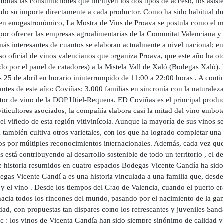
todas las consumiciones que incluyen los dos tipos de acceso, los asis
do su importe directamente a cada productor. Como ha sido habitual dura
en enogastronómico, La Mostra de Vins de Proava se postula como el me
 por ofrecer las empresas agroalimentarias de la Comunitat Valenciana 
ás interesantes de cuantos se elaboran actualmente a nivel nacional; ent
so oficial de vinos valencianos que organiza Proava, que este año ha o
o por el panel de catadores) a la Mistela Vall de Xaló (Bodegas Xaló).
s 25 de abril en horario ininterrumpido de 11:00 a 22:00 horas . A cont
antes de este año: Coviñas: 3.000 familias en sincronía con la naturaleza
tor de vino de la DOP Utiel-Requena. ED Coviñas es el principal produ
iticultores asociados, la compañía elabora casi la mitad del vino embot
l viñedo de esta región vitivinícola. Aunque la mayoría de sus vinos se
 también cultiva otros varietales, con los que ha logrado completar una
os por múltiples reconocimientos internacionales. Además, cada vez que 
 está contribuyendo al desarrollo sostenible de todo un territorio , el
e historia resumidos en cuatro espacios Bodegas Vicente Gandía ha sido 
gas Vicente Gandí a es una historia vinculada a una familia que, desde
 y el vino . Desde los tiempos del Grao de Valencia, cuando el puerto e
acia todos los rincones del mundo, pasando por el nacimiento de la gama 
dad, con propuestas tan dispares como los refrescantes y juveniles Sand
c ; los vinos de Vicenta Gandía han sido siempre sinónimo de calidad y