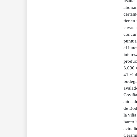
usadas 
abonan
certam
tienen
cavas m
concur
puntuad
el lune
interes
produc
3.000 v
41 % de
bodega
avalad
Coviñas
años d
de Bode
la viña
barco h
actuali
Cerami