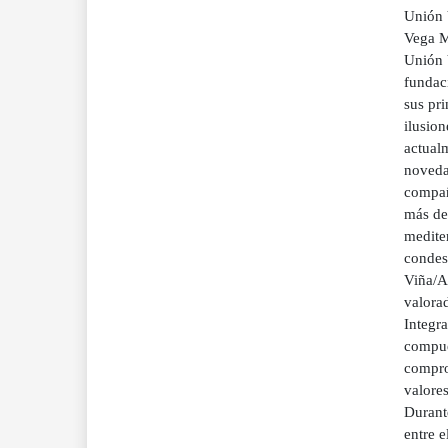
Unión 
Vega M
Unión 
fundaci
sus pr
ilusion
actual
noveda
compañ
más de
medite
condes
Viña/A
valora
Integr
compue
comprom
valore
Durant
entre e