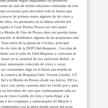
tentes podrán seguir degustando los productos
nte las más de treinta ediciones celebradas de este
jor escenario para descubrir todo lo bueno que
y conocer de primera mano algunos de los vinos y
re ellos, los premiados en la última edición del
torgado el Gran Premio Proava (al vino mejor
 La Mostra de Vins de Proava abre sus puertas hasta
inuación, te detallamos algunas de las propuestas más
 Vista aérea de la planta de Coviñas, principal
ctor de vino de la DOP Utiel-Requena . Con más de
ellado con el sello de Utiel-Requena y concentra el
 basan en la variedad de uva autóctona Bobal , la
 muy interesante colección de vinos y cavas
un consumidor elige en el lineal una botella de
 de la comarca de Requena-Utiel. Vicente Gandía: 137
fiel a la Mostra de Proava desde sus inicios. ED La
 hace casi ciento cuarenta años ha vivido por y para
ra un hervidero de vino que continuamente salía en
de vinos Castillo de Líria y hasta llegar a la
ara o los complejos y estructurados El Miracle o
 compromiso con la tierra donde nacen sus uvas.