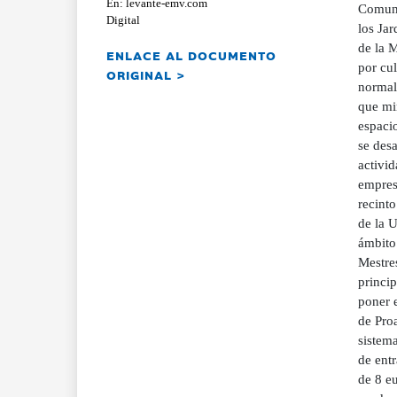
En: levante-emv.com
Comuni
Digital
los Jar
de la M
ENLACE AL DOCUMENTO
por cu
ORIGINAL >
normali
que mi
espaci
se desa
activid
empresa
recinto
de la U
ámbito
Mestre
princip
poner e
de Proa
sistema
de entr
de 8 eu