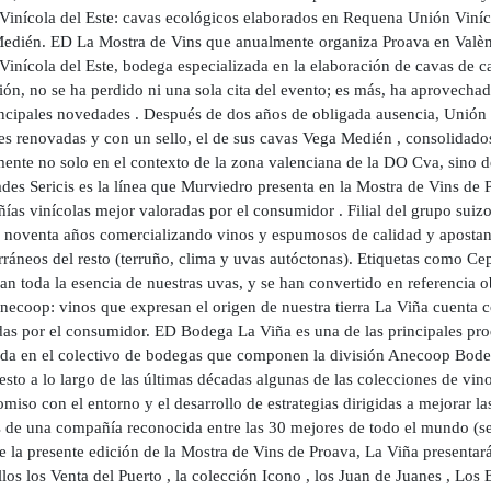
Vinícola del Este: cavas ecológicos elaborados en Requena Unión Viníco
edién. ED La Mostra de Vins que anualmente organiza Proava en Valènci
Vinícola del Este, bodega especializada en la elaboración de cavas de 
ón, no se ha perdido ni una sola cita del evento; es más, ha aprovechad
incipales novedades . Después de dos años de obligada ausencia, Unión 
es renovadas y con un sello, el de sus cavas Vega Medién , consolidado
mente no solo en el contexto de la zona valenciana de la DO Cva, sino d
des Sericis es la línea que Murviedro presenta en la Mostra de Vins de
ías vinícolas mejor valoradas por el consumidor . Filial del grupo sui
 noventa años comercializando vinos y espumosos de calidad y apostand
rráneos del resto (terruño, clima y uvas autóctonas). Etiquetas como Ce
an toda la esencia de nuestras uvas, y se han convertido en referencia 
necoop: vinos que expresan el origen de nuestra tierra La Viña cuenta c
das por el consumidor. ED Bodega La Viña es una de las principales pro
ada en el colectivo de bodegas que componen la división Anecoop Bodega
sto a lo largo de las últimas décadas algunas de las colecciones de vin
iso con el entorno y el desarrollo de estrategias dirigidas a mejorar las
s de una compañía reconocida entre las 30 mejores de todo el mundo (se
e la presente edición de la Mostra de Vins de Proava, La Viña presentar
llos los Venta del Puerto , la colección Icono , los Juan de Juanes , Los