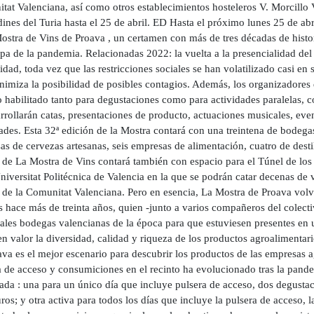
tat Valenciana, así como otros establecimientos hosteleros V. Morcillo
dines del Turia hasta el 25 de abril. ED Hasta el próximo lunes 25 de ab
ostra de Vins de Proava , un certamen con más de tres décadas de histo
lpa de la pandemia. Relacionadas 2022: la vuelta a la presencialidad de
dad, toda vez que las restricciones sociales se han volatilizado casi en su
nimiza la posibilidad de posibles contagios. Además, los organizadore
o habilitado tanto para degustaciones como para actividades paralelas, 
rrollarán catas, presentaciones de producto, actuaciones musicales, even
ades. Esta 32ª edición de la Mostra contará con una treintena de bodega
s de cervezas artesanas, seis empresas de alimentación, cuatro de desti
 de La Mostra de Vins contará también con espacio para el Túnel de los 
niversitat Politécnica de Valencia en la que se podrán catar decenas de v
 de la Comunitat Valenciana. Pero en esencia, La Mostra de Proava vol
s hace más de treinta años, quien -junto a varios compañeros del colect
ales bodegas valencianas de la época para que estuviesen presentes en 
n valor la diversidad, calidad y riqueza de los productos agroalimentar
va es el mejor escenario para descubrir los productos de las empresas a
 de acceso y consumiciones en el recinto ha evolucionado tras la pande
ada : una para un único día que incluye pulsera de acceso, dos degusta
ros; y otra activa para todos los días que incluye la pulsera de acceso, 