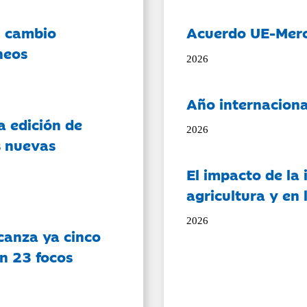
l cambio
Acuerdo UE-Mer
neos
2026
Año internaciona
a edición de
2026
s nuevas
El impacto de la i
agricultura y en
2026
canza ya cinco
on 23 focos