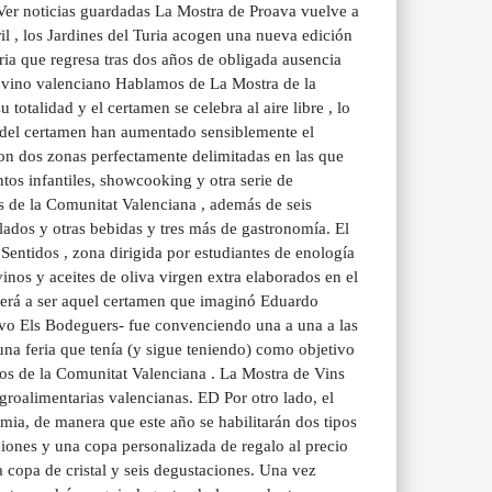
 Ver noticias guardadas La Mostra de Proava vuelve a
ril , los Jardines del Turia acogen una nueva edición
ria que regresa tras dos años de obligada ausencia
l vino valenciano Hablamos de La Mostra de la
 totalidad y el certamen se celebra al aire libre , lo
s del certamen han aumentado sensiblemente el
con dos zonas perfectamente delimitadas en las que
tos infantiles, showcooking y otra serie de
s de la Comunitat Valenciana , además de seis
lados y otras bebidas y tres más de gastronomía. El
Sentidos , zona dirigida por estudiantes de enología
inos y aceites de oliva virgen extra elaborados en el
verá a ser aquel certamen que imaginó Eduardo
ivo Els Bodeguers- fue convenciendo una a una a las
una feria que tenía (y sigue teniendo) como objetivo
ios de la Comunitat Valenciana . La Mostra de Vins
groalimentarias valencianas. ED Por otro lado, el
mia, de manera que este año se habilitarán dos tipos
ciones y una copa personalizada de regalo al precio
la copa de cristal y seis degustaciones. Una vez