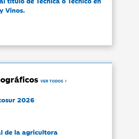
l título de Técnica o Técnico en
y Vinos.
ográficos
VER TODOS
cosur 2026
l de la agricultora