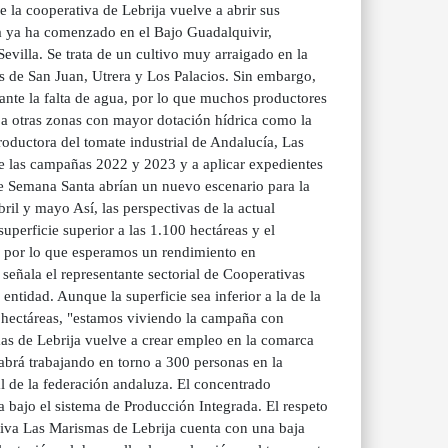
de la cooperativa de Lebrija vuelve a abrir sus
ia ya ha comenzado en el Bajo Guadalquivir,
evilla. Se trata de un cultivo muy arraigado en la
s de San Juan, Utrera y Los Palacios. Sin embargo,
ante la falta de agua, por lo que muchos productores
o a otras zonas con mayor dotación hídrica como la
roductora del tomate industrial de Andalucía, Las
nte las campañas 2022 y 2023 y a aplicar expedientes
de Semana Santa abrían un nuevo escenario para la
ril y mayo Así, las perspectivas de la actual
perficie superior a las 1.100 hectáreas y el
s, por lo que esperamos un rendimiento en
señala el representante sectorial de Cooperativas
entidad. Aunque la superficie sea inferior a la de la
 hectáreas, "estamos viviendo la campaña con
mas de Lebrija vuelve a crear empleo en la comarca
abrá trabajando en torno a 300 personas en la
ial de la federación andaluza. El concentrado
va bajo el sistema de Producción Integrada. El respeto
tiva Las Marismas de Lebrija cuenta con una baja