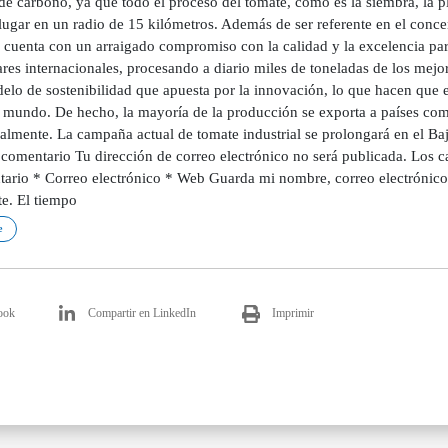
de carbono, ya que todo el proceso del tomate, como es la siembra, la pla
lugar en un radio de 15 kilómetros. Además de ser referente en el conce
a cuenta con un arraigado compromiso con la calidad y la excelencia pa
res internacionales, procesando a diario miles de toneladas de los mejo
elo de sostenibilidad que apuesta por la innovación, lo que hacen qu
l mundo. De hecho, la mayoría de la producción se exporta a países com
palmente. La campaña actual de tomate industrial se prolongará en el B
 comentario Tu dirección de correo electrónico no será publicada. Los 
ario * Correo electrónico * Web Guarda mi nombre, correo electrónico
e. El tiempo
e
ook
Compartir en LinkedIn
Imprimir