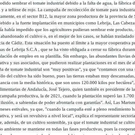
odido sembrar el tomate industrial debido a la falta de agua, la fábrica 
s y a teñirse de rojo. La campaña de recolección de tomate para industr
amente, en el sector B12, la mayor zona productora de la provincia de S
debido a la fuerte implantación en municipios como Lebrija, Las Cabeza
ía había impedido que los agricultores pudieran sembrar este producto, 
abandonado el cultivo o, en el mejor de los casos, se habían trasladad
ia de Cádiz. Esta situación ha puesto al límite a la mayor cooperativa p
s de Lebrija S.C.A , que se ha visto obligada a cerrar su fábrica dura
ulación de empleo en su plantilla. Sin embargo, las abundantes lluvias 
tiva y sus asociados, que pudieron realizar plantaciones en el mes de ab
a de tomate industrial son "muy positivas", ya que "contamos con una su
ollo del cultivo ha sido bueno, pues las tierras estaban muy descansada
ncia con la media histórica, que son unos 120.000 kilos por hectárea", 
imentarias de Andalucía, José Tejero, quien también es presidente de la 
 campaña productiva, la de 2021, cuando la plantación superó las 1.700
ilusión, a sabiendas de poder afrontarla con garantías". Así, Las Maris
 meses estivales, ya que, "cuando la campaña esté a pleno rendimiento h
tiva, y será un revulsivo a nivel local", explica el representante sector
, además, de un cultivo sostenible, ya que el tomate industrial se culti
io ambiente se mantiene en todas las fases productivas, pues la coopera