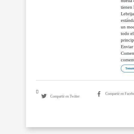
huella 
tienen 
Lebrij
estánda
un mod
todo e
princi
Enviar
Coment
coment
Tomat
Compartir en Faceb
Compartir en Twitter