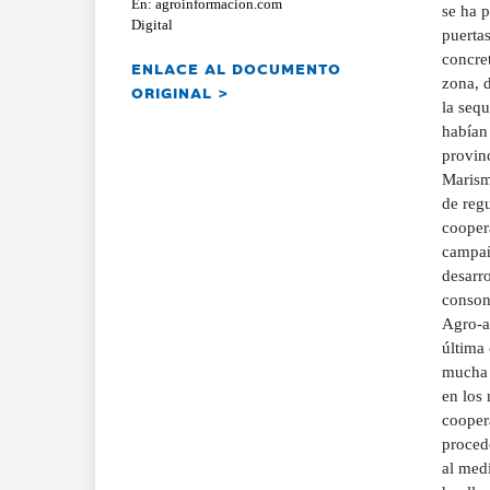
En: agroinformacion.com
se ha p
Digital
puerta
concret
ENLACE AL DOCUMENTO
zona, 
ORIGINAL >
la sequ
habían 
provinc
Marisma
de reg
coopera
campañ
desarr
consona
Agro-al
última
mucha 
en los
coopera
procede
al med