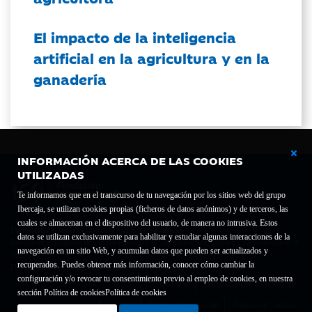
El impacto de la inteligencia
artificial en la agricultura y en la
ganadería
INFORMACIÓN ACERCA DE LAS COOKIES
UTILIZADAS
Te informamos que en el transcurso de tu navegación por los sitios web del grupo
Ibercaja, se utilizan cookies propias (ficheros de datos anónimos) y de terceros, las
cuales se almacenan en el dispositivo del usuario, de manera no intrusiva. Estos
Fundación Bancaria Ibercaja C.I.F. G-50000652.
datos se utilizan exclusivamente para habilitar y estudiar algunas interacciones de la
Inscrita en el Registro de Fundaciones del Mº de Educación, Cultura y Deporte con el nº
navegación en un sitio Web, y acumulan datos que pueden ser actualizados y
1689.
recuperados. Puedes obtener más información, conocer cómo cambiar la
Domicilio social: Joaquín Costa, 13. 50001 Zaragoza.
configuración y/o revocar tu consentimiento previo al empleo de cookies, en nuestra
Contacto
Declaración de accesibilidad
sección Política de cookies
Política de cookies
Aviso legal
Política de privacidad
Política de Cookies