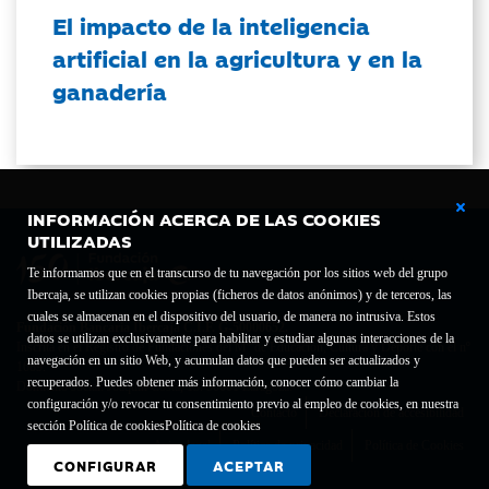
El impacto de la inteligencia
artificial en la agricultura y en la
ganadería
INFORMACIÓN ACERCA DE LAS COOKIES
UTILIZADAS
Te informamos que en el transcurso de tu navegación por los sitios web del grupo
Ibercaja, se utilizan cookies propias (ficheros de datos anónimos) y de terceros, las
cuales se almacenan en el dispositivo del usuario, de manera no intrusiva. Estos
Fundación Bancaria Ibercaja C.I.F. G-50000652.
datos se utilizan exclusivamente para habilitar y estudiar algunas interacciones de la
Inscrita en el Registro de Fundaciones del Mº de Educación, Cultura y Deporte con el nº
navegación en un sitio Web, y acumulan datos que pueden ser actualizados y
1689.
recuperados. Puedes obtener más información, conocer cómo cambiar la
Domicilio social: Joaquín Costa, 13. 50001 Zaragoza.
configuración y/o revocar tu consentimiento previo al empleo de cookies, en nuestra
Contacto
Declaración de accesibilidad
sección Política de cookies
Política de cookies
Aviso legal
Política de privacidad
Política de Cookies
CONFIGURAR
ACEPTAR