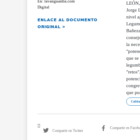
En: lavanguardia.com
LEÓN, 
Digital
Jorge 
nivel 
ENLACE AL DOCUMENTO
Legumb
ORIGINAL >
Bañeza 
consej
la nece
"potenc
que se 
legumbr
"retos"
potenci
congre
que pue
Calida
Compartir en Faceb
Compartir en Twitter