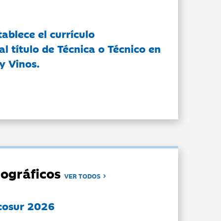
tablece el currículo
l título de Técnica o Técnico en
y Vinos.
ográficos
VER TODOS
cosur 2026