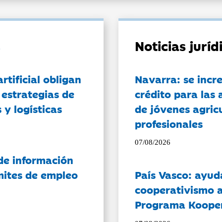
Noticias jurí
artificial obligan
Navarra: se incr
 estrategias de
crédito para las 
 y logísticas
de jóvenes agricu
profesionales
07/08/2026
de información
ámites de empleo
País Vasco: ayud
cooperativismo a
Programa Koope