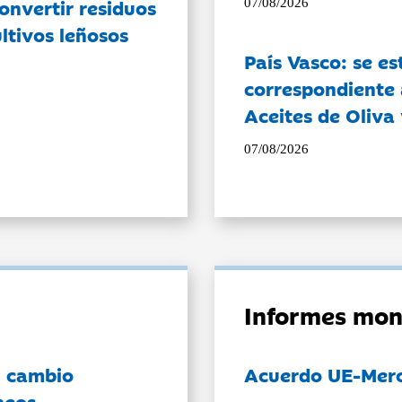
onvertir residuos
07/08/2026
ltivos leñosos
País Vasco: se es
correspondiente a
Aceites de Oliva 
07/08/2026
Informes mon
l cambio
Acuerdo UE-Mer
neos