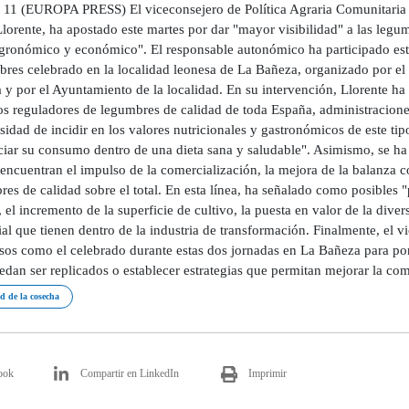
11 (EUROPA PRESS) El viceconsejero de Política Agraria Comunitaria y 
Llorente, ha apostado este martes por dar "mayor visibilidad" a las leg
agronómico y económico". El responsable autonómico ha participado este
res celebrado en la localidad leonesa de La Bañeza, organizado por el
y por el Ayuntamiento de la localidad. En su intervención, Llorente ha
os reguladores de legumbres de calidad de toda España, administracione
sidad de incidir en los valores nutricionales y gastronómicos de este tip
iar su consumo dentro de una dieta sana y saludable". Asimismo, se ha re
encuentran el impulso de la comercialización, la mejora de la balanza c
es de calidad sobre el total. En esta línea, ha señalado como posibles 
, el incremento de la superficie de cultivo, la puesta en valor de la dive
al que tienen dentro de la industria de transformación. Finalmente, el 
sos como el celebrado durante estas dos jornadas en La Bañeza para po
dan ser replicados o establecer estrategias que permitan mejorar la co
d de la cosecha
ook
Compartir en LinkedIn
Imprimir