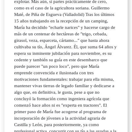
explotar. Más aún, si partes prácticamente de cero,
como es el caso de la agricultora soriana. Guillermo
Maté, de Piña de Esgueva (Valladolid) Tras los últimos
15 años trabajando en la recepción de un camping,
María ha decidido "echarle narices" y hacerse cargo de
más de un centenar de hectáreas de "trigo, cebada,
girasol, veza, esparceta, cártamo..." que hasta ahora
cultivaba su tío, Ángel Álvarez. Él, que suma 64 años y
espera su inminente jubilación para noviembre, es su
cedente y también su guía en este desembarco que
puede parecer "un poco loco", pero que María
emprende convencida e ilusionada con tres
motivaciones fundamentales: trabajar para ella misma,
mantener vivas tierras de legado familiar y dedicarse a
algo que, en definitiva, le gusta, pese a que no
concluyó la formación como ingeniera agrícola que
comenzó hace años ni es "experta en tractores". El
primer paso de María fue acogerse al programa de
incorporación de jóvenes a la actividad agraria de
Castilla y León, para posteriormente, ya como
profesional activa, concurrir con su tío a las ayudas a la