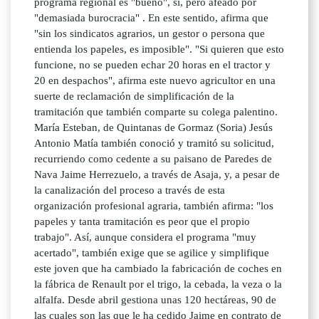
programa regional es "bueno", sí, pero afeado por
"demasiada burocracia" . En este sentido, afirma que
"sin los sindicatos agrarios, un gestor o persona que
entienda los papeles, es imposible". "Si quieren que esto
funcione, no se pueden echar 20 horas en el tractor y
20 en despachos", afirma este nuevo agricultor en una
suerte de reclamación de simplificación de la
tramitación que también comparte su colega palentino.
María Esteban, de Quintanas de Gormaz (Soria) Jesús
Antonio Matía también conoció y tramitó su solicitud,
recurriendo como cedente a su paisano de Paredes de
Nava Jaime Herrezuelo, a través de Asaja, y, a pesar de
la canalización del proceso a través de esta
organización profesional agraria, también afirma: "los
papeles y tanta tramitación es peor que el propio
trabajo". Así, aunque considera el programa "muy
acertado", también exige que se agilice y simplifique
este joven que ha cambiado la fabricación de coches en
la fábrica de Renault por el trigo, la cebada, la veza o la
alfalfa. Desde abril gestiona unas 120 hectáreas, 90 de
las cuales son las que le ha cedido Jaime en contrato de