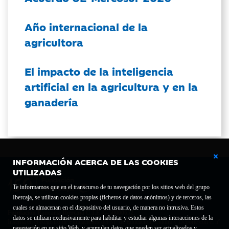
Año internacional de la
agricultora
El impacto de la inteligencia
artificial en la agricultura y en la
ganadería
INFORMACIÓN ACERCA DE LAS COOKIES
UTILIZADAS
Te informamos que en el transcurso de tu navegación por los sitios web del grupo
Ibercaja, se utilizan cookies propias (ficheros de datos anónimos) y de terceros, las
cuales se almacenan en el dispositivo del usuario, de manera no intrusiva. Estos
Fundación Bancaria Ibercaja C.I.F. G-50000652.
datos se utilizan exclusivamente para habilitar y estudiar algunas interacciones de la
Inscrita en el Registro de Fundaciones del Mº de Educación, Cultura y Deporte con el nº
navegación en un sitio Web, y acumulan datos que pueden ser actualizados y