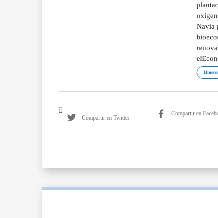
planta
oxígen
Navia 
bioecon
renova
elEcon
Bioec
Compartir en Faceb
Compartir en Twitter