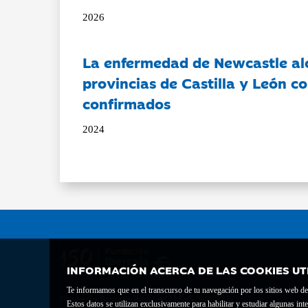
2026
La enfermedad de Newcastle al
provincias de Castilla y León c
confirmados
2024
INFORMACIÓN ACERCA DE LAS COOKIES UT
Te informamos que en el transcurso de tu navegación por los sitios web del 
Fundación Bancaria Ibercaja C.I.F. G-50000652.
Estos datos se utilizan exclusivamente para habilitar y estudiar algunas 