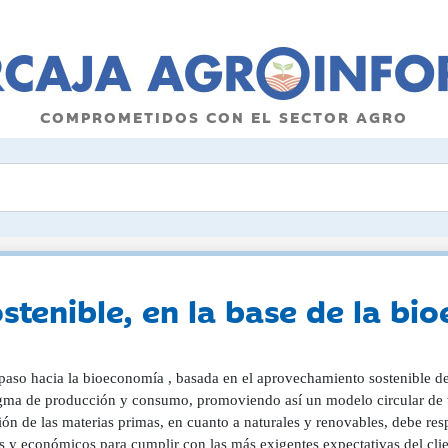
COMPROMETIDOS CON EL SECTOR AGRO
ostenible, en la base de la b
paso hacia la bioeconomía , basada en el aprovechamiento sostenible de
gma de producción y consumo, promoviendo así un modelo circular de to
ón de las materias primas, en cuanto a naturales y renovables, debe resp
s y económicos para cumplir con las más exigentes expectativas del clie