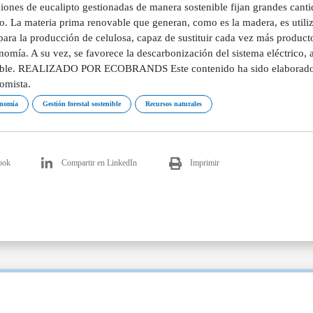
ciones de eucalipto gestionadas de manera sostenible fijan grandes cant
o. La materia prima renovable que generan, como es la madera, es utili
para la producción de celulosa, capaz de sustituir cada vez más produc
omía. A su vez, se favorece la descarbonización del sistema eléctrico, 
ble. REALIZADO POR ECOBRANDS Este contenido ha sido elaborado 
omista.
onomía
Gestión forestal sostenible
Recursos naturales
ook
Compartir en LinkedIn
Imprimir