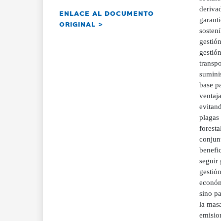
derivad
ENLACE AL DOCUMENTO
garanti
ORIGINAL >
sosteni
gestión
gestión
transpo
suminis
base pa
ventaja
evitan
plagas
forest
conjun
benefic
seguir 
gestión
económi
sino p
la masa
emisio