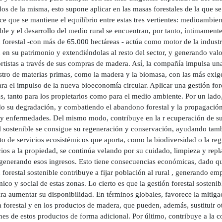
os de la misma, esto supone aplicar en las masas forestales de la que se o
ce que se mantiene el equilibrio entre estas tres vertientes: medioambien
ble y el desarrollo del medio rural se encuentran, por tanto, íntimament
 forestal -con más de 65.000 hectáreas - actúa como motor de la industri
 en su patrimonio y extendiéndolas al resto del sector, y generando va
rtistas a través de sus compras de madera. Así, la compañía impulsa una 
tro de materias primas, como la madera y la biomasa, con las más exigen
ra el impulso de la nueva bioeconomía circular. Aplicar una gestión fore
s, tanto para los propietarios como para el medio ambiente. Por un lado
do su degradación, y combatiendo el abandono forestal y la propagación
 y enfermedades. Del mismo modo, contribuye en la r ecuperación de s
al sostenible se consigue su regeneración y conservación, ayudando tam
to de servicios ecosistémicos que aporta, como la biodiversidad o la re
ios a la propiedad, se continúa velando por su cuidado, limpieza y repl
generando esos ingresos. Esto tiene consecuencias económicas, dado que 
 forestal sostenible contribuye a fijar población al rural , generando em
co y social de estas zonas. Lo cierto es que la gestión forestal sostenib
ara aumentar su disponibilidad. En términos globales, favorece la miti
 forestal y en los productos de madera, que pueden, además, sustituir ot
nes de estos productos de forma adicional. Por último, contribuye a la 